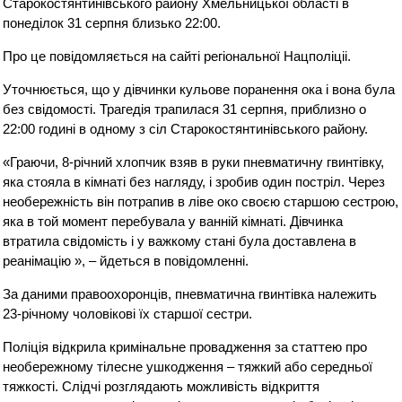
Старокостянтинівського району Хмельницької області в
понеділок 31 серпня близько 22:00.
Про це повідомляється на сайті регіональної Нацполіціі.
Уточнюється, що у дівчинки кульове поранення ока і вона була
без свідомості. Трагедія трапилася 31 серпня, приблизно о
22:00 годині в одному з сіл Старокостянтинівського району.
«Граючи, 8-річний хлопчик взяв в руки пневматичну гвинтівку,
яка стояла в кімнаті без нагляду, і зробив один постріл. Через
необережність він потрапив в ліве око своєю старшою сестрою,
яка в той момент перебувала у ванній кімнаті. Дівчинка
втратила свідомість і у важкому стані була доставлена ​​в
реанімацію », – йдеться в повідомленні.
За даними правоохоронців, пневматична гвинтівка належить
23-річному чоловікові їх старшої сестри.
Поліція відкрила кримінальне провадження за статтею про
необережному тілесне ушкодження – тяжкий або середньої
тяжкості. Слідчі розглядають можливість відкриття