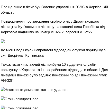
Про це пише в Фейсбук Головне управління ГСЧС в Харківській
області.
Повідомлення про загорання хвойного лісу Дворічанського
лісництва Куп’янського лісгоспу на околиці села Горобівка під
Харковом надійшло на номер «102» 2. вересня о 12:55.
До місця події були направлені підрозділи служби порятунку з
смт Дворічна і Куп’янська.
Також гасити палаючий ліс прибули 10 відділень служби
порятунку з Харкова та інших районних підрозділів області. Для
ліквідації пожежі було задіяно пожежний поїзд і пожежний літак
АН-32П.