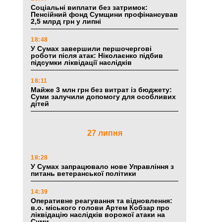
Соціальні виплати без затримок:
Пенсійний фонд Сумщини профінансував
2,5 млрд грн у липні
18:48
У Сумах завершили першочергові
роботи після атак: Ніколаєнко підбив
підсумки ліквідації наслідків
18:11
Майже 3 млн грн без витрат із бюджету:
Суми залучили допомогу для особливих
дітей
27 липня
18:28
У Сумах запрацювало нове Управління з
питань ветеранської політики
14:39
Оперативне реагування та відновлення:
в.о. міського голови Артем Кобзар про
ліквідацію наслідків ворожої атаки на
Суми