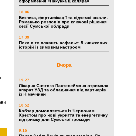
оформлення «Пакунка школяра»
18:06
Безпека, фортифікації та підземні школи:
Романько розповів про ключові рішення
сесії Сумської облради
17:39
Поки літо плавить асфальт: 5 книжкових
історій із зимовим настроєм
Вчора
х
19:27
Лікарня Святого Пантелеймона отримала
апарат УЗД та обладнання від партнерів
із Німеччини
ови
10:52
Кобзар домовляється із Червоним
Хрестом про нові укриття та енергетичну
підтримку для Сумської громади
9:15