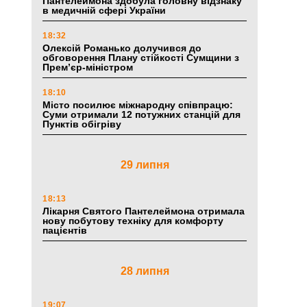
Пантелеймона здобула головну відзнаку
в медичній сфері України
18:32
Олексій Романько долучився до
обговорення Плану стійкості Сумщини з
Прем’єр-міністром
18:10
Місто посилює міжнародну співпрацю:
Суми отримали 12 потужних станцій для
Пунктів обігріву
29 липня
18:13
Лікарня Святого Пантелеймона отримала
нову побутову техніку для комфорту
пацієнтів
28 липня
19:07