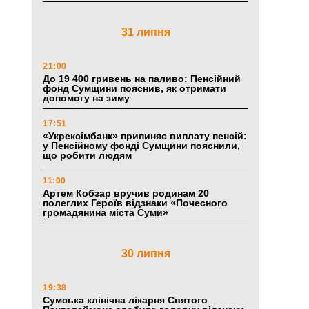
31 липня
21:00
До 19 400 гривень на паливо: Пенсійний
фонд Сумщини пояснив, як отримати
допомогу на зиму
17:51
«Укрексімбанк» припиняє виплату пенсій:
у Пенсійному фонді Сумщини пояснили,
що робити людям
11:00
Артем Кобзар вручив родинам 20
полеглих Героїв відзнаки «Почесного
громадянина міста Суми»
30 липня
19:38
Сумська клінічна лікарня Святого