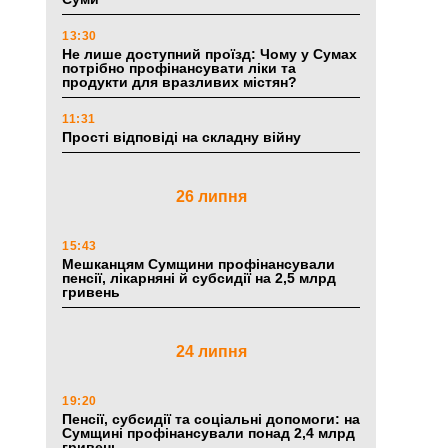
13:30
Не лише доступний проїзд: Чому у Сумах
потрібно профінансувати ліки та
продукти для вразливих містян?
11:31
Прості відповіді на складну війну
26 липня
15:43
Мешканцям Сумщини профінансували
пенсії, лікарняні й субсидії на 2,5 млрд
гривень
24 липня
19:20
Пенсії, субсидії та соціальні допомоги: на
Сумщині профінансували понад 2,4 млрд
гривень