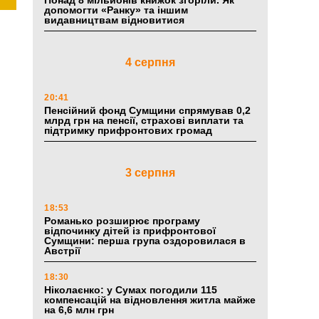
Понад 8 мільйонів книжок згоріли. Як
допомогти «Ранку» та іншим
видавництвам відновитися
4 серпня
20:41
Пенсійний фонд Сумщини спрямував 0,2
млрд грн на пенсії, страхові виплати та
підтримку прифронтових громад
3 серпня
18:53
Романько розширює програму
відпочинку дітей із прифронтової
Сумщини: перша група оздоровилася в
Австрії
18:30
Ніколаєнко: у Сумах погодили 115
компенсацій на відновлення житла майже
на 6,6 млн грн