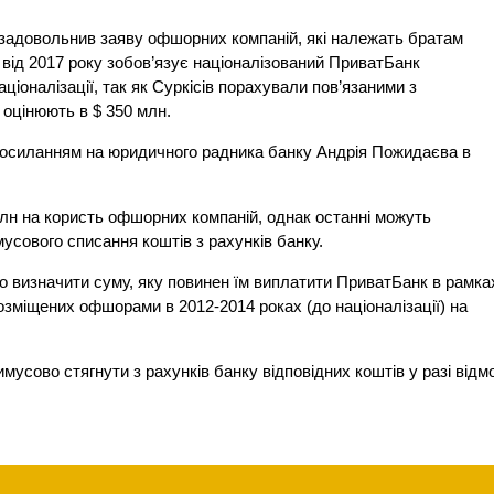
 задовольнив заяву офшорних компаній, які належать братам
 від 2017 року зобов’язує націоналізований ПриватБанк
аціоналізації, так як Суркісів порахували пов’язаними з
оцінюють в $ 350 млн.
 посиланням на юридичного радника банку Андрія Пожидаєва в
млн на користь офшорних компаній, однак останні можуть
усового списання коштів з рахунків банку.
чно визначити суму, яку повинен їм виплатити ПриватБанк в рамка
озміщених офшорами в 2012-2014 роках (до націоналізації) на
имусово стягнути з рахунків банку відповідних коштів у разі відм