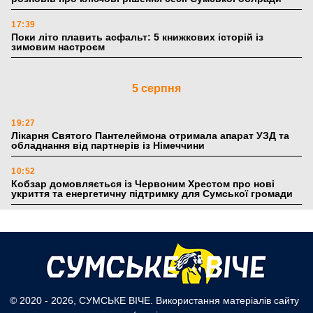
17:39
Поки літо плавить асфальт: 5 книжкових історій із
зимовим настроєм
5 серпня
19:27
Лікарня Святого Пантелеймона отримала апарат УЗД та
обладнання від партнерів із Німеччини
10:52
Кобзар домовляється із Червоним Хрестом про нові
укриття та енергетичну підтримку для Сумської громади
9:15
Понад 8 мільйонів книжок згоріли. Як допомогти «Ранку»
та іншим видавництвам відновитися
4 серпня
© 2020 - 2026, СУМСЬКЕ ВІЧЕ. Використання матеріалів сайту