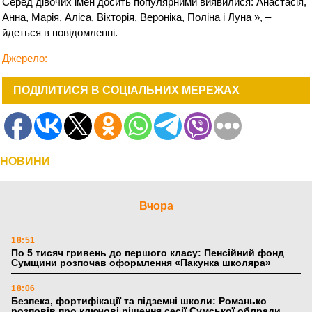
Серед дівочих імен досить популярними виявилися: Анастасія,
Анна, Марія, Аліса, Вікторія, Вероніка, Поліна і Луна », –
йдеться в повідомленні.
Джерело:
ПОДІЛИТИСЯ В СОЦІАЛЬНИХ МЕРЕЖАХ
НОВИНИ
Вчора
18:51
По 5 тисяч гривень до першого класу: Пенсійний фонд
Сумщини розпочав оформлення «Пакунка школяра»
18:06
Безпека, фортифікації та підземні школи: Романько
розповів про ключові рішення сесії Сумської облради