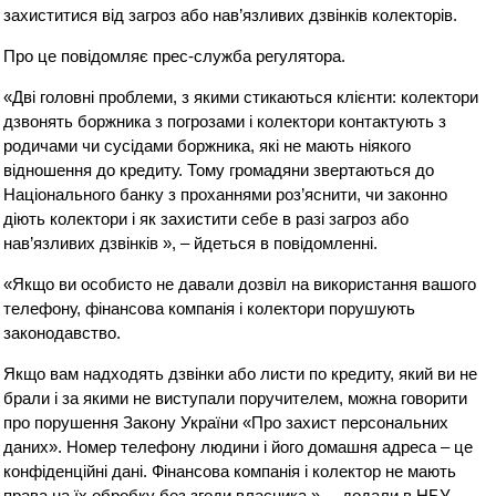
захиститися від загроз або нав’язливих дзвінків колекторів.
Про це повідомляє прес-служба регулятора.
«Дві головні проблеми, з якими стикаються клієнти: колектори
дзвонять боржника з погрозами і колектори контактують з
родичами чи сусідами боржника, які не мають ніякого
відношення до кредиту. Тому громадяни звертаються до
Національного банку з проханнями роз’яснити, чи законно
діють колектори і як захистити себе в разі загроз або
нав’язливих дзвінків », – йдеться в повідомленні.
«Якщо ви особисто не давали дозвіл на використання вашого
телефону, фінансова компанія і колектори порушують
законодавство.
Якщо вам надходять дзвінки або листи по кредиту, який ви не
брали і за якими не виступали поручителем, можна говорити
про порушення Закону України «Про захист персональних
даних». Номер телефону людини і його домашня адреса – це
конфіденційні дані. Фінансова компанія і колектор не мають
права на їх обробку без згоди власника », – додали в НБУ.