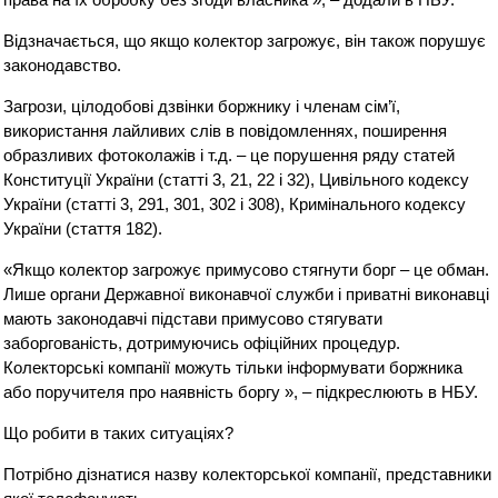
Відзначається, що якщо колектор загрожує, він також порушує
законодавство.
Загрози, цілодобові дзвінки боржнику і членам сім’ї,
використання лайливих слів в повідомленнях, поширення
образливих фотоколажів і т.д. – це порушення ряду статей
Конституції України (статті 3, 21, 22 і 32), Цивільного кодексу
України (статті 3, 291, 301, 302 і 308), Кримінального кодексу
України (стаття 182).
«Якщо колектор загрожує примусово стягнути борг – це обман.
Лише органи Державної виконавчої служби і приватні виконавці
мають законодавчі підстави примусово стягувати
заборгованість, дотримуючись офіційних процедур.
Колекторські компанії можуть тільки інформувати боржника
або поручителя про наявність боргу », – підкреслюють в НБУ.
Що робити в таких ситуаціях?
Потрібно дізнатися назву колекторської компанії, представники