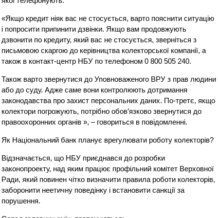
якої телефонують.
«Якщо кредит ніяк вас не стосується, варто пояснити ситуацію
і попросити припинити дзвінки. Якщо вам продовжують
дзвонити по кредиту, який вас не стосується, зверніться з
письмовою скаргою до керівництва колекторської компанії, а
також в контакт-центр НБУ по телефоном 0 800 505 240.
Також варто звернутися до Уповноваженого ВРУ з прав людини
або до суду. Адже саме вони контролюють дотримання
законодавства про захист персональних даних. По-третє, якщо
колектори погрожують, потрібно обов’язково звернутися до
правоохоронних органів », – говориться в повідомленні.
Як Національний банк планує врегулювати роботу колекторів?
Відзначається, що НБУ приєднався до розробки
законопроекту, над яким працює профільний комітет Верховної
Ради, який повинен чітко визначити правила роботи колекторів,
заборонити неетичну поведінку і встановити санкції за
порушення.