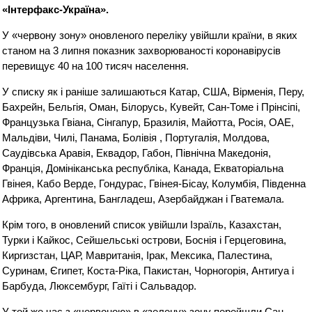
«Інтерфакс-Україна».
У «червону зону» оновленого переліку увійшли країни, в яких
станом на 3 липня показник захворюваності коронавірусів
перевищує 40 на 100 тисяч населення.
У списку як і раніше залишаються Катар, США, Вірменія, Перу,
Бахрейн, Бельгія, Оман, Білорусь, Кувейт, Сан-Томе і Прінсіпі,
Французька Гвіана, Сінгапур, Бразилія, Майотта, Росія, ОАЕ,
Мальдіви, Чилі, Панама, Болівія , Португалія, Молдова,
Саудівська Аравія, Еквадор, Габон, Північна Македонія,
Франція, Домініканська республіка, Канада, Екваторіальна
Гвінея, Кабо Верде, Гондурас, Гвінея-Бісау, Колумбія, Південна
Африка, Аргентина, Бангладеш, Азербайджан і Гватемала.
Крім того, в оновлений список увійшли Ізраїль, Казахстан,
Турки і Кайкос, Сейшельські острови, Боснія і Герцеговина,
Киргизстан, ЦАР, Мавританія, Ірак, Мексика, Палестина,
Суринам, Єгипет, Коста-Ріка, Пакистан, Чорногорія, Антигуа і
Барбуда, Люксембург, Гаїті і Сальвадор.
У той же час з «червоною» в «зелену» зону перейшли Сан-