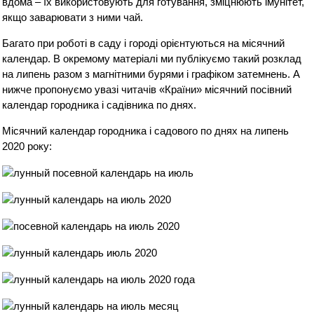
вдома – їх використовують для готування, зміцнюють імунітет,
якщо заварювати з ними чай.
Багато при роботі в саду і городі орієнтуються на місячний
календар. В окремому матеріалі ми публікуємо такий розклад
на липень разом з магнітними бурями і графіком затемнень. А
нижче пропонуємо увазі читачів «Країни» місячний посівний
календар городника і садівника по днях.
Місячний календар городника і садового по днях на липень
2020 року: