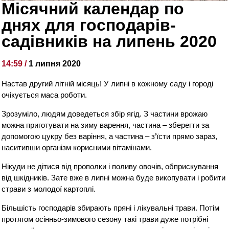
Місячний календар по
днях для господарів-
садівників на липень 2020
14:59 /
1 липня 2020
Настав другий літній місяць! У липні в кожному саду і городі
очікується маса роботи.
Зрозуміло, людям доведеться збір ягід. З частини врожаю
можна приготувати на зиму варення, частина – зберегти за
допомогою цукру без варіння, а частина – з’їсти прямо зараз,
наситивши організм корисними вітамінами.
Нікуди не дітися від прополки і поливу овочів, обприскування
від шкідників. Зате вже в липні можна буде викопувати і робити
страви з молодої картоплі.
Більшість господарів збирають пряні і лікувальні трави. Потім
протягом осінньо-зимового сезону такі трави дуже потрібні