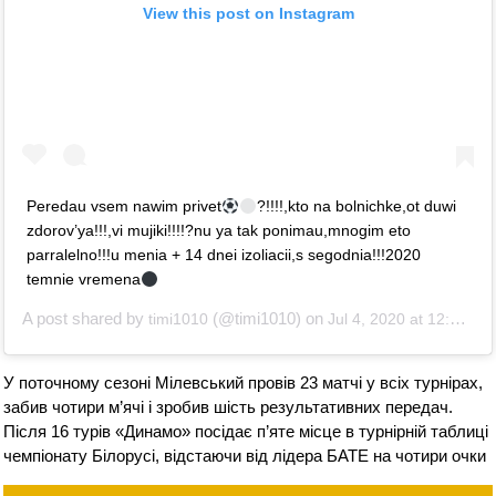
View this post on Instagram
Peredau vsem nawim privet
?!!!!,kto na bolnichke,ot duwi
zdorov’ya!!!,vi mujiki!!!!?nu ya tak ponimau,mnogim eto
parralelno!!!u menia + 14 dnei izoliacii,s segodnia!!!2020
temnie vremena
A post shared by
(@timi1010) on
timi1010
Jul 4, 2020 at 12:19pm PDT
У поточному сезоні Мілевський провів 23 матчі у всіх турнірах,
забив чотири м’ячі і зробив шість результативних передач.
Після 16 турів «Динамо» посідає п’яте місце в турнірній таблиці
чемпіонату Білорусі, відстаючи від лідера БАТЕ на чотири очки