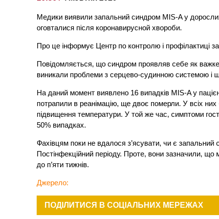
Медики виявили запальний синдром MIS-A у дорослих,
оговталися після коронавирусной хвороби.
Про це інформує Центр по контролю і профілактиці 
Повідомляється, що синдром проявляв себе як важке у
виникали проблеми з серцево-судинною системою і 
На даний момент виявлено 16 випадків MIS-A у пацієнті
потрапили в реанімацію, ще двоє померли. У всіх них 
підвищення температури. У той же час, симптоми гост
50% випадках.
Фахівцям поки не вдалося з’ясувати, чи є запальний
Постінфекційний періоду. Проте, вони зазначили, що
до п’яти тижнів.
Джерело:
ПОДІЛИТИСЯ В СОЦІАЛЬНИХ МЕРЕЖАХ