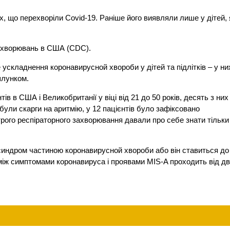
 що перехворіли Covid-19. Раніше його виявляли лише у дітей, 
захворювань в США (CDC).
складнення коронавирусной хвороби у дітей та підлітків – у ни
шлунком.
в в США і Великобританії у віці від 21 до 50 років, десять з них
були скарги на аритмію, у 12 пацієнтів було зафіксовано
рого респіраторного захворювання давали про себе знати тільки
 синдром частиною коронавирусной хвороби або він ставиться до
 між симптомами коронавируса і проявами MIS-A проходить від д