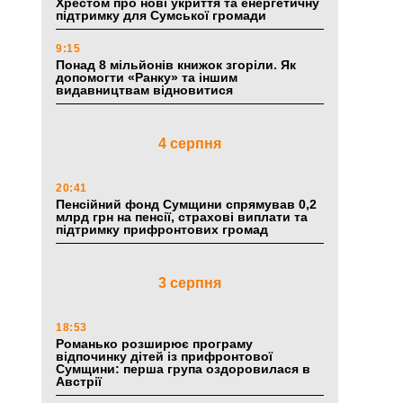
Хрестом про нові укриття та енергетичну
підтримку для Сумської громади
9:15
Понад 8 мільйонів книжок згоріли. Як
допомогти «Ранку» та іншим
видавництвам відновитися
4 серпня
20:41
Пенсійний фонд Сумщини спрямував 0,2
млрд грн на пенсії, страхові виплати та
підтримку прифронтових громад
3 серпня
18:53
Романько розширює програму
відпочинку дітей із прифронтової
Сумщини: перша група оздоровилася в
Австрії