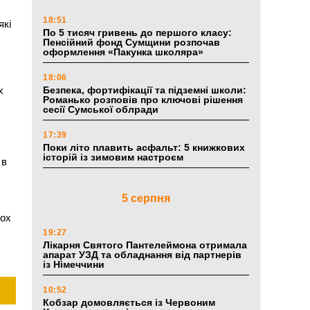
18:51
які
По 5 тисяч гривень до першого класу:
Пенсійний фонд Сумщини розпочав
оформлення «Пакунка школяра»
18:06
х
Безпека, фортифікації та підземні школи:
Романько розповів про ключові рішення
сесії Сумської облради
17:39
Поки літо плавить асфальт: 5 книжкових
історій із зимовим настроєм
 в
5 серпня
вох
19:27
Лікарня Святого Пантелеймона отримала
апарат УЗД та обладнання від партнерів
із Німеччини
10:52
Кобзар домовляється із Червоним