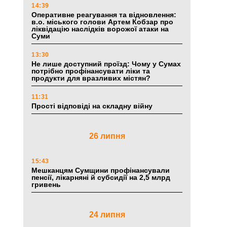
14:39
Оперативне реагування та відновлення:
в.о. міського голови Артем Кобзар про
ліквідацію наслідків ворожої атаки на
Суми
13:30
Не лише доступний проїзд: Чому у Сумах
потрібно профінансувати ліки та
продукти для вразливих містян?
11:31
Прості відповіді на складну війну
26 липня
15:43
Мешканцям Сумщини профінансували
пенсії, лікарняні й субсидії на 2,5 млрд
гривень
24 липня