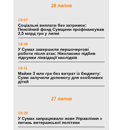
28 липня
19:07
Соціальні виплати без затримок:
Пенсійний фонд Сумщини профінансував
2,5 млрд грн у липні
18:48
У Сумах завершили першочергові
роботи після атак: Ніколаєнко підбив
підсумки ліквідації наслідків
18:11
Майже 3 млн грн без витрат із бюджету:
Суми залучили допомогу для особливих
дітей
27 липня
18:28
У Сумах запрацювало нове Управління з
питань ветеранської політики