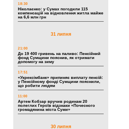
18:30
Ніколаєнко: у Сумах погодили 115
компенсацій на відновлення житла майже
на 6,6 млн грн
31 липня
21:00
До 19 400 гривень на паливо: Пенсійний
фонд Сумщини пояснив, як отримати
допомогу на зиму
17:51
«Укрексімбанк» припиняє виплату пенсій:
у Пенсійному фонді Сумщини пояснили,
що робити людям
11:00
Артем Кобзар вручив родинам 20
полеглих Героїв відзнаки «Почесного
громадянина міста Суми»
30 липня