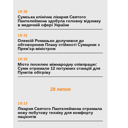
19:38
Сумська клінічна лікарня Святого
Пантелеймона здобула головну відзнаку
в медичній сфері України
18:32
Олексій Романько долучився до
обговорення Плану стійкості Сумщини з
Прем’єр-міністром
18:10
Місто посилює міжнародну співпрацю:
Суми отримали 12 потужних станцій для
Пунктів обігріву
29 липня
18:13
Лікарня Святого Пантелеймона отримала
нову побутову техніку для комфорту
пацієнтів