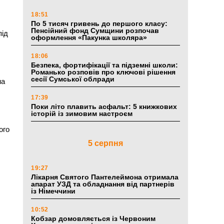
18:51
По 5 тисяч гривень до першого класу:
Пенсійний фонд Сумщини розпочав
під
оформлення «Пакунка школяра»
18:06
Безпека, фортифікації та підземні школи:
Романько розповів про ключові рішення
сесії Сумської облради
на
17:39
Поки літо плавить асфальт: 5 книжкових
історій із зимовим настроєм
ого
5 серпня
19:27
Лікарня Святого Пантелеймона отримала
апарат УЗД та обладнання від партнерів
із Німеччини
10:52
Кобзар домовляється із Червоним