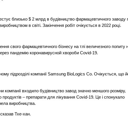
вестує близько $ 2 млрд в будівництво фармацевтичного заводу 
иробництвом в світі. Закінчення робіт очікується в 2022 році.
ення свого фармацевтичного бізнесу на тлі величезного попиту 
через пандемію коронавирусной хвороби Covid-19.
ому підрозділі компанії Samsung BioLogics Co. Очікується, що й
ани компанії входило будівництво завод значно меншого розміру,
 продуктів – препарати для лікування Covid-19. Це і спонукало
ерела виробництва.
 сказав Тхе-хан.