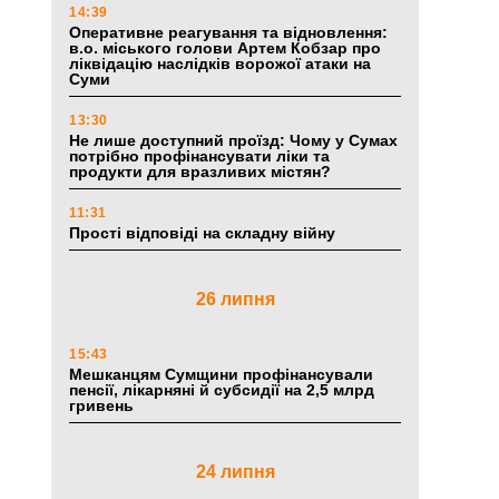
14:39
Оперативне реагування та відновлення:
в.о. міського голови Артем Кобзар про
ліквідацію наслідків ворожої атаки на
Суми
13:30
Не лише доступний проїзд: Чому у Сумах
потрібно профінансувати ліки та
продукти для вразливих містян?
11:31
Прості відповіді на складну війну
26 липня
15:43
Мешканцям Сумщини профінансували
пенсії, лікарняні й субсидії на 2,5 млрд
гривень
24 липня