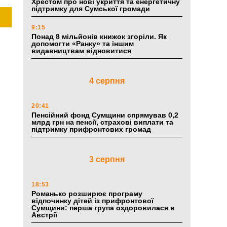
Хрестом про нові укриття та енергетичну
підтримку для Сумської громади
9:15
Понад 8 мільйонів книжок згоріли. Як
допомогти «Ранку» та іншим
видавництвам відновитися
4 серпня
20:41
Пенсійний фонд Сумщини спрямував 0,2
млрд грн на пенсії, страхові виплати та
підтримку прифронтових громад
3 серпня
18:53
Романько розширює програму
відпочинку дітей із прифронтової
Сумщини: перша група оздоровилася в
Австрії