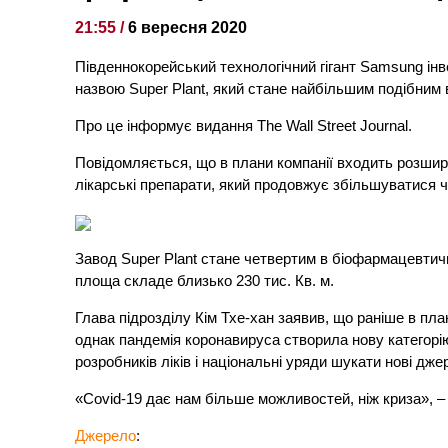
21:55 /
6 вересня 2020
Південнокорейський технологічний гігант Samsung ін
назвою Super Plant, який стане найбільшим подібним в
Про це інформує видання The Wall Street Journal.
Повідомляється, що в плани компанії входить розшир
лікарські препарати, який продовжує збільшуватися 
Завод Super Plant стане четвертим в біофармацевтичн
площа складе близько 230 тис. Кв. м.
Глава підрозділу Кім Тхе-хан заявив, що раніше в пл
однак пандемія коронавируса створила нову категорію
розробників ліків і національні уряди шукати нові дж
«Covid-19 дає нам більше можливостей, ніж криза», –
Джерело
: