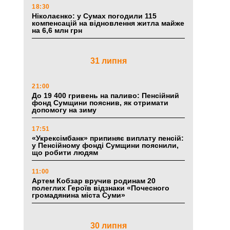
18:30
Ніколаєнко: у Сумах погодили 115
компенсацій на відновлення житла майже
на 6,6 млн грн
31 липня
21:00
До 19 400 гривень на паливо: Пенсійний
фонд Сумщини пояснив, як отримати
допомогу на зиму
17:51
«Укрексімбанк» припиняє виплату пенсій:
у Пенсійному фонді Сумщини пояснили,
що робити людям
11:00
Артем Кобзар вручив родинам 20
полеглих Героїв відзнаки «Почесного
громадянина міста Суми»
30 липня