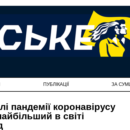
И
ПУБЛІКАЦІЇ
ЗА СУ
лі пандемії коронавірусу
айбільший в світі
д