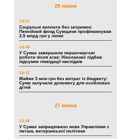
28 липня
19:07
Соціальні виплати без затримок:
Пенсійний фонд Сумщини профінансував
2,5 млрд грн у липні
18:48
У Сумах завершили першочергові
роботи після атак: Ніколаєнко підбив
підсумки ліквідації наслідків
18:11
Майже 3 млн грн без витрат із бюджету:
Суми залучили допомогу для особливих
дітей
27 липня
18:28
У Сумах запрацювало нове Управління з
питань ветеранської політики