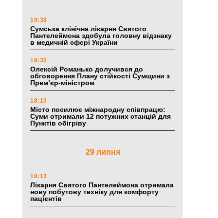
19:38
Сумська клінічна лікарня Святого
Пантелеймона здобула головну відзнаку
в медичній сфері України
18:32
Олексій Романько долучився до
обговорення Плану стійкості Сумщини з
Прем’єр-міністром
18:10
Місто посилює міжнародну співпрацю:
Суми отримали 12 потужних станцій для
Пунктів обігріву
29 липня
18:13
Лікарня Святого Пантелеймона отримала
нову побутову техніку для комфорту
пацієнтів