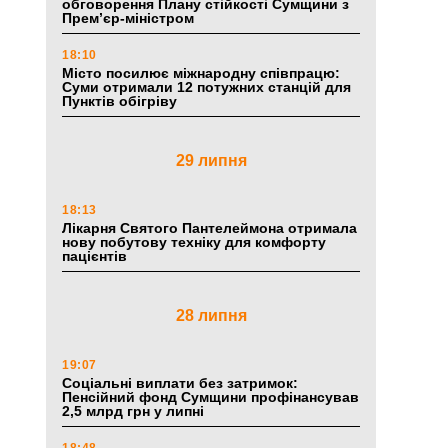
обговорення Плану стійкості Сумщини з
Прем’єр-міністром
18:10
Місто посилює міжнародну співпрацю:
Суми отримали 12 потужних станцій для
Пунктів обігріву
29 липня
18:13
Лікарня Святого Пантелеймона отримала
нову побутову техніку для комфорту
пацієнтів
28 липня
19:07
Соціальні виплати без затримок:
Пенсійний фонд Сумщини профінансував
2,5 млрд грн у липні