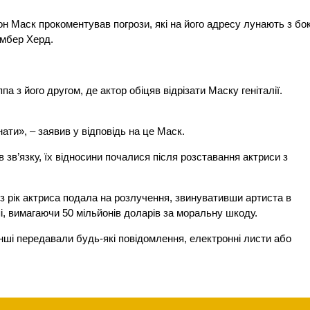
он Маск прокоментував погрози, які на його адресу лунають з бо
Ембер Херд.
а з його другом, де актор обіцяв відрізати Маску геніталії.
нати», – заявив у відповідь на це Маск.
в зв’язку, їх відносини почалися після розставання актриси з
з рік актриса подала на розлучення, звинувативши артиста в
і, вимагаючи 50 мільйонів доларів за моральну шкоду.
нші передавали будь-які повідомлення, електронні листи або