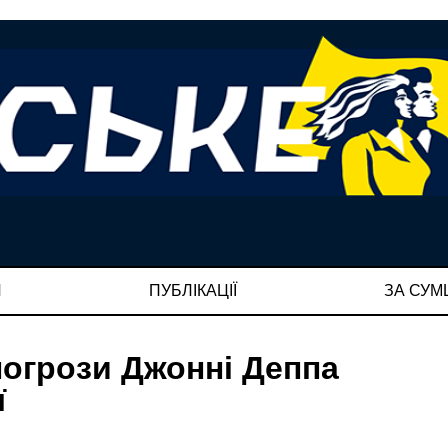
И
ПУБЛІКАЦІЇ
ЗА СУ
 погрози Джонні Деппа
ї