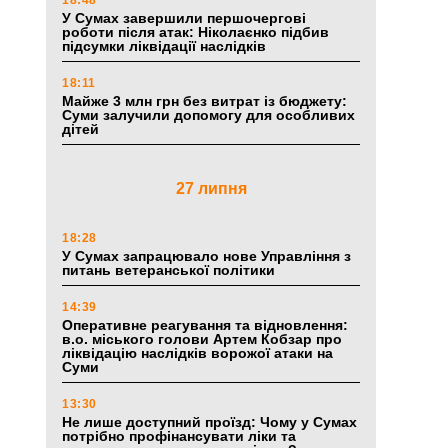
18:48
У Сумах завершили першочергові
роботи після атак: Ніколаєнко підбив
підсумки ліквідації наслідків
18:11
Майже 3 млн грн без витрат із бюджету:
Суми залучили допомогу для особливих
дітей
27 липня
18:28
У Сумах запрацювало нове Управління з
питань ветеранської політики
14:39
Оперативне реагування та відновлення:
в.о. міського голови Артем Кобзар про
ліквідацію наслідків ворожої атаки на
Суми
13:30
Не лише доступний проїзд: Чому у Сумах
потрібно профінансувати ліки та