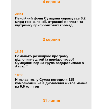
4 серпня
20:41
Пенсійний фонд Сумщини спрямував 0,2
млрд грн на пенсії, страхові виплати та
підтримку прифронтових громад
3 серпня
18:53
Романько розширює програму
відпочинку дітей із прифронтової
Сумщини: перша група оздоровилася в
Австрії
18:30
Ніколаєнко: у Сумах погодили 115
компенсацій на відновлення житла майже
на 6,6 млн грн
31 липня