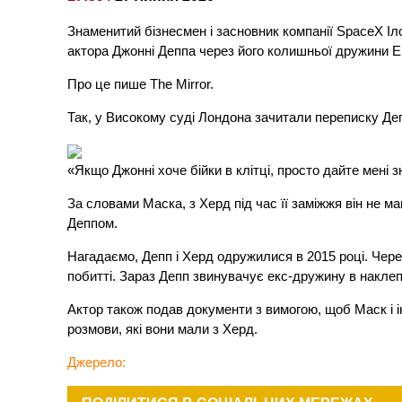
Знаменитий бізнесмен і засновник компанії SpaceX Іл
актора Джонні Деппа через його колишньої дружини 
Про це пише The Mirror.
Так, у Високому суді Лондона зачитали переписку Депп
«Якщо Джонні хоче бійки в клітці, просто дайте мені з
За словами Маска, з Херд під час її заміжжя він не ма
Деппом.
Нагадаємо, Депп і Херд одружилися в 2015 році. Чере
побитті. Зараз Депп звинувачує екс-дружину в наклеп
Актор також подав документи з вимогою, щоб Маск і і
розмови, які вони мали з Херд.
Джерело: