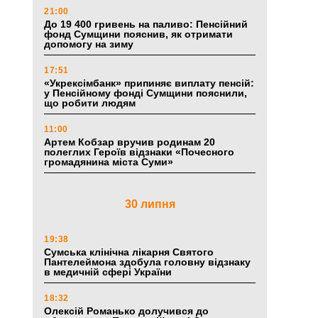
21:00
До 19 400 гривень на паливо: Пенсійний
фонд Сумщини пояснив, як отримати
допомогу на зиму
17:51
«Укрексімбанк» припиняє виплату пенсій:
у Пенсійному фонді Сумщини пояснили,
що робити людям
11:00
Артем Кобзар вручив родинам 20
полеглих Героїв відзнаки «Почесного
громадянина міста Суми»
30 липня
19:38
Сумська клінічна лікарня Святого
Пантелеймона здобула головну відзнаку
в медичній сфері України
18:32
Олексій Романько долучився до