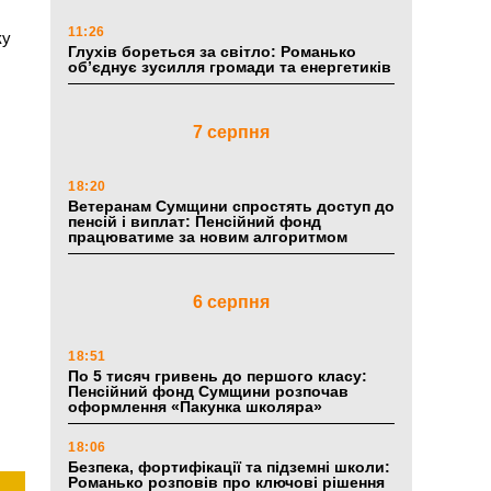
11:26
ку
Глухів бореться за світло: Романько
об’єднує зусилля громади та енергетиків
7 серпня
18:20
Ветеранам Сумщини спростять доступ до
пенсій і виплат: Пенсійний фонд
працюватиме за новим алгоритмом
6 серпня
18:51
По 5 тисяч гривень до першого класу:
Пенсійний фонд Сумщини розпочав
оформлення «Пакунка школяра»
18:06
Безпека, фортифікації та підземні школи:
Романько розповів про ключові рішення