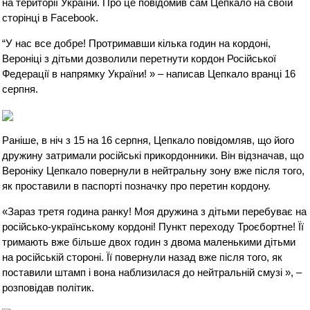
на території України. Про це повідомив сам Цепкало на своїй
сторінці в Facebook.
“У нас все добре! Протримавши кілька годин на кордоні,
Вероніці з дітьми дозволили перетнути кордон Російської
Федерації в напрямку України! » – написав Цепкало вранці 16
серпня.
Раніше, в ніч з 15 на 16 серпня, Цепкало повідомляв, що його
дружину затримали російські прикордонники. Він відзначав, що
Вероніку Цепкало повернули в нейтральну зону вже після того,
як проставили в паспорті позначку про перетин кордону.
«Зараз третя година ранку! Моя дружина з дітьми перебуває на
російсько-українському кордоні! Пункт переходу Троєбортне! Її
тримають вже більше двох годин з двома маленькими дітьми
на російській стороні. Її повернули назад вже після того, як
поставили штамп і вона наблизилася до нейтральній смузі », –
розповідав політик.