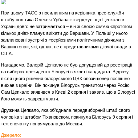
При цьому ТАСС з посиланням на керівника прес-служби
штабу політика Олексія Урбана стверджує, що Цепкало в
Україні довго не затримається – він зі своєю сім’єю «протягом
кількох днів» планує виїхати до Варшави. У Польщі у нього
заплановані зустрічі з «серйозними політичними діячами з
Вашингтона», які, однак, не є представниками діючої влади в
США.
Нагадаємо, Валерій Цепкало не був допущений до реєстрації
на виборах президента Білорусі в якості кандидата. Відразу
після цього рішення білоруського ЦВК опозиціонер поспішно
виїхав з країни. Він покинув Білорусь транзитом через Росію.
Сам Цепкало виявився в Києві 2 серпня і заявив, що в Білорусі
його можуть заарештувати.
Дружина Цепкало, яка об’єднала передвиборний штаб свого
чоловіка зі штабом Тіхановском, покинула Білорусь 9 серпня і
теж спочатку попрямувала до Москви.
Джерело: