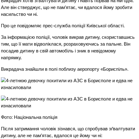
Викрадач хотів зґвалтувати дитину і навіть порвав на ній одяг.
Але він стверджує, що не пам’ятає, чи вдалося йому зробити
насильство чи ні.
Про це повідомляє прес-служба поліції Київської області.
За інформацією поліції, чоловік викрав дитину, скориставшись
тим, що її мати відволіклася, розраховуючись за пальне. Він
посадив дитину в свій автомобіль і зник в невідомому
напрямку.
Викрадача знайшли в полі поблизу аеропорту «Бориспіль».
Фото: Національна поліція
Після затримання чоловік зізнався, що спробував зґвалтувати
дитину, але не пам’ятає, вдалося це йому чи ні: