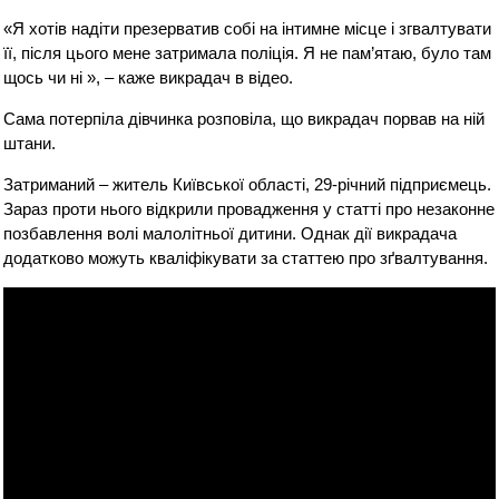
«Я хотів надіти презерватив собі на інтимне місце і згвалтувати
її, після цього мене затримала поліція. Я не пам’ятаю, було там
щось чи ні », – каже викрадач в відео.
Сама потерпіла дівчинка розповіла, що викрадач порвав на ній
штани.
Затриманий – житель Київської області, 29-річний підприємець.
Зараз проти нього відкрили провадження у статті про незаконне
позбавлення волі малолітньої дитини. Однак дії викрадача
додатково можуть кваліфікувати за статтею про зґвалтування.