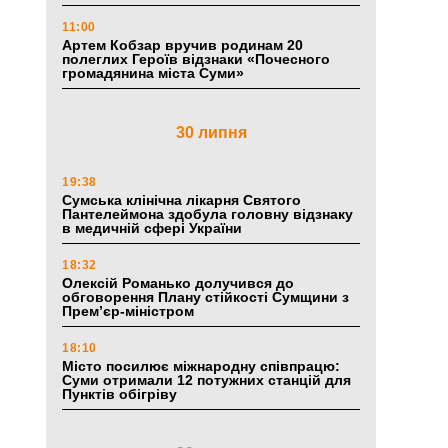
11:00
Артем Кобзар вручив родинам 20
полеглих Героїв відзнаки «Почесного
громадянина міста Суми»
30 липня
19:38
Сумська клінічна лікарня Святого
Пантелеймона здобула головну відзнаку
в медичній сфері України
18:32
Олексій Романько долучився до
обговорення Плану стійкості Сумщини з
Прем’єр-міністром
18:10
Місто посилює міжнародну співпрацю:
Суми отримали 12 потужних станцій для
Пунктів обігріву