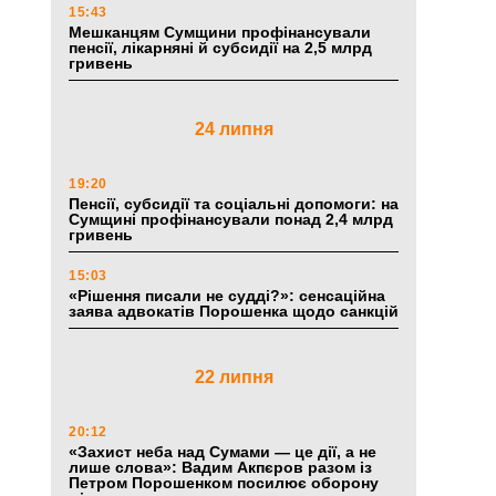
15:43
Мешканцям Сумщини профінансували
пенсії, лікарняні й субсидії на 2,5 млрд
гривень
24 липня
19:20
Пенсії, субсидії та соціальні допомоги: на
Сумщині профінансували понад 2,4 млрд
гривень
15:03
«Рішення писали не судді?»: сенсаційна
заява адвокатів Порошенка щодо санкцій
22 липня
20:12
«Захист неба над Сумами — це дії, а не
лише слова»: Вадим Акпєров разом із
Петром Порошенком посилює оборону