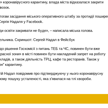
 коронавірусного карантину, влада міста відказалася закрити
возок.
ітогам засідання міського оперативного штабу за протидії пошир
Сергія Надаля у Facebook.
и освіти закривати не буде», – написала міська голова.
до рішення Госкомісії з питань ТЕБ ​​та ЧС, повинен бути вже
расної зони» в місті повинен бути накладений запрет на роботу
ладів, а також діяльність ТРЦ, кафе та ресторанів. Також у
н” карантину.
ргій Надал повідомив про підтверджуючу у нього коронавірусну
ому пошуку усталеності, яка з’явилася на тлі хвороби.