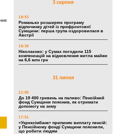
3 серпня
18:53
ення
Романько розширює програму
відпочинку дітей із прифронтової
Сумщини: перша група оздоровилася в
Австрії
18:30
Ніколаєнко: у Сумах погодили 115
компенсацій на відновлення житла майже
на 6,6 млн грн
31 липня
21:00
До 19 400 гривень на паливо: Пенсійний
фонд Сумщини пояснив, як отримати
допомогу на зиму
17:51
«Укрексімбанк» припиняє виплату пенсій:
у Пенсійному фонді Сумщини пояснили,
що робити людям