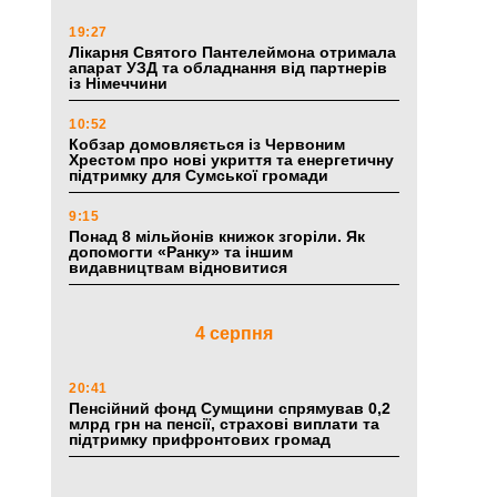
19:27
Лікарня Святого Пантелеймона отримала
апарат УЗД та обладнання від партнерів
із Німеччини
10:52
Кобзар домовляється із Червоним
Хрестом про нові укриття та енергетичну
підтримку для Сумської громади
9:15
Понад 8 мільйонів книжок згоріли. Як
допомогти «Ранку» та іншим
видавництвам відновитися
4 серпня
20:41
Пенсійний фонд Сумщини спрямував 0,2
млрд грн на пенсії, страхові виплати та
підтримку прифронтових громад