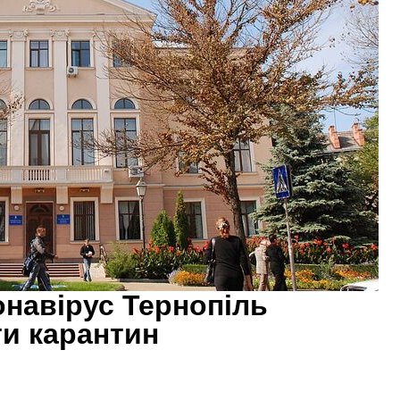
навірус Тернопіль
и карантин