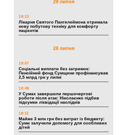
29 липня
18:13
Лікарня Святого Пантелеймона отримала
нову побутову техніку для комфорту
пацієнтів
28 липня
19:07
Соціальні виплати без затримок:
Пенсійний фонд Сумщини профінансував
2,5 млрд грн у липні
18:48
У Сумах завершили першочергові
роботи після атак: Ніколаєнко підбив
підсумки ліквідації наслідків
18:11
Майже 3 млн грн без витрат із бюджету:
Суми залучили допомогу для особливих
дітей