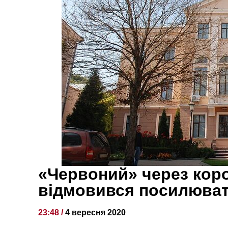
«Червоний» через коро
відмовився посилюват
23:48 /
4 вересня 2020