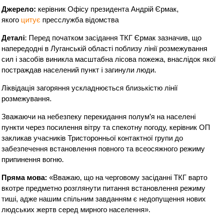
Джерело:
керівник Офісу президента Андрій Єрмак,
якого
цитує
пресслужба відомства
Деталі
: Перед початком засідання ТКГ Єрмак зазначив, що
напередодні в Луганській області поблизу лінії розмежування
сил і засобів виникла масштабна лісова пожежа, внаслідок якої
постраждав населений пункт і загинули люди.
Ліквідація загоряння ускладнюється близькістю лінії
розмежування.
Зважаючи на небезпеку перекидання полум’я на населені
пункти через посилення вітру та спекотну погоду, керівник ОП
закликав учасників Тристоронньої контактної групи до
забезпечення встановлення повного та всеосяжного режиму
припинення вогню.
Пряма мова:
«Вважаю, що на черговому засіданні ТКГ варто
вкотре предметно розглянути питання встановлення режиму
тиші, адже нашим спільним завданням є недопущення нових
людських жертв серед мирного населення».