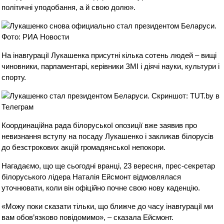
політичні уподобання, а й свою долю».
На інавгурації Лукашенка присутні кілька сотень людей – вищі
чиновники, парламентарі, керівники ЗМІ і діячі науки, культури і
спорту.
Координаційна рада білоруської опозиції вже заявив про
невизнання вступу на посаду Лукашенко і закликав білорусів
до безстрокових акцій громадянської непокори.
Нагадаємо, що ще сьогодні вранці, 23 вересня, прес-секретар
білоруського лідера Наталія Ейсмонт відмовлялася
уточнювати, коли він офіційно почне свою нову каденцію.
«Можу поки сказати тільки, що ближче до часу інавгурації ми
вам обов’язково повідомимо», – сказала Ейсмонт.