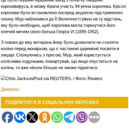
коронавируса, в якому брала участь 94-річна королева. Крісло
королеви було встановлено посеред акуратно підстриженого
газону. Мур наблизився до Її Величності рівно на ту відстань,
яку було необхідно, щоб королева могла торкнутися його
плечей мечем свого батька Георга VI (1895-1952).
З поваги до віку ветерана йому було дозволити не схиляти
коліно перед монархом, що є частиною церемонії посвяти в
лицарі. Спілкуючись з пресою, Мур, який користується
колісними ходунками, пожартував, що якщо опуститься на
коліна, то вже ніколи більше не зможе піднятися.
Джерело:
ПОДІЛИТИСЯ В СОЦІАЛЬНИХ МЕРЕЖАХ