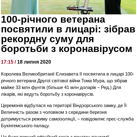
100-річного ветерана
посвятили в лицарі: зібрав
рекордну суму для
боротьби з коронавірусом
17:15 /
18 липня 2020
Королева Великобританії Єлизавета II посвятила в лицарі 100-
річного ветерана Другої світової війни Тома Мура, що зібрав
майже 33 млн фунтів (більше 41 млн доларів – Ред.) Для
лікарів, які ведуть боротьбу з коронавірусів.
Церемонія відбулася на території Віндзорського замку, де Її
Величність разом з чоловіком з середини березня
дотримується режиму самоізоляції, – повідомляє прес-служба
Букінгемського палацу.
Це було перший офіційний захід з початку пандемії