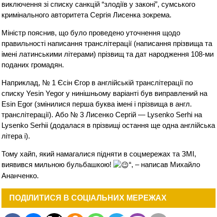
виключення зі списку санкцій “злодіїв у законі”, сумського
кримінального авторитета Сергія Лисенка зокрема.
Міністр пояснив, що було проведено уточнення щодо
правильності написання транслітерації (написання прізвища та
імені латинськими літерами) прізвищ та дат народження 108-ми
поданих громадян.
Наприклад, № 1 Єсін Єгор в англійській транслітерації по
списку Yesin Yegor у нинішньому варіанті був виправлений на
Esin Egor (змінилися перша буква імені і прізвища в англ.
транслітерації). Або № 3 Лисенко Сергій — Lysenko Serhi на
Lysenko Serhii (додалася в прізвищі остання ще одна англійська
літера i).
Тому хайп, який намагалися підняти в соцмережах та ЗМІ,
виявився мильною бульбашкою!
“, – написав Михайло
Ананченко.
ПОДІЛИТИСЯ В СОЦІАЛЬНИХ МЕРЕЖАХ