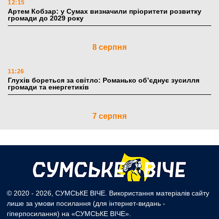
12:15
Артем Кобзар: у Сумах визначили пріоритети розвитку
громади до 2029 року
8 серпня
11:26
Глухів бореться за світло: Романько об’єднує зусилля
громади та енергетиків
7 серпня
18:20
Ветеранам Сумщини спростять доступ до пенсій і виплат:
Пенсійний фонд працюватиме за новим алгоритмом
6 серпня
© 2020 - 2026, СУМСЬКЕ ВІЧЕ. Використання матеріалів сайту
лише за умови посилання (для інтернет-видань -
18:51
гіперпосилання) на «СУМСЬКЕ ВІЧЕ».
По 5 тисяч гривень до першого класу: Пенсійний фонд