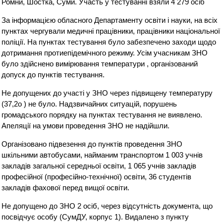
Ромни, Шостка, Суми. Участь у тестуванні взяли 4 279 осіб
За інформацією обласного Департаменту освіти і науки, на всіх
пунктах чергували медичні працівники, працівники національної
поліції. На пунктах тестування було забезпечено заходи щодо
дотримання протиепідемічного режиму. Усім учасникам ЗНО
було здійснено вимірювання температури , організований
допуск до пунктів тестування.
Не допущених до участі у ЗНО через підвищену температуру
(37,2о ) не було. Надзвичайних ситуацій, порушень
громадського порядку на пунктах тестування не виявлено.
Апеляції на умови проведення ЗНО не надійшли.
Організовано підвезення до пунктів проведення ЗНО
шкільними автобусами, найманим транспортом 1 003 учнів
закладів загальної середньої освіти, 1 065 учнів закладів
професійної (професійно-технічної) освіти, 36 студентів
закладів фахової перед вищої освіти.
Не допущено до ЗНО 2 осіб, через відсутність документа, що
посвідчує особу (СумДУ, корпус 1). Видалено з пункту