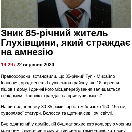
Зник 85-річний житель
Глухівщини, який страждає
на амнезію
19:29 /
22 вересня 2020
Правоохоронці встановили, що 85-річний Тупік Михайло
Іванович, уродженець Глухівського району, ще 18 вересня
пішов з дому, і донині його місцеперебування залишається
невідомим. Чоловік страждає на приступи амнезії.
На вигляд чоловіку 80-85 років, зростом близько 150 -155 см;
худорлявої статури. Волосся та щетина сиві, очі світлі.
Був одягнений у армійській бушлат захисного кольору з чорним
комірцем, темно-синій смугастий светр, темно-синю котонову