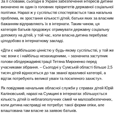
За її словами, сьогодні в Україні забезпечення інтересів дитини
визначено як один із головних пріоритетів державної соціальної
політики. Наразі ж у суспільстві спостерігається така нагальна
проблема, як зростання кількості дітей, батьки яких за власним
бажанням відправляють їх в інтернати. Таким чином, ця
категорія батьків продовжує отримувати державну соціальну
допомогу на дітей, у той час, коли власна дитина перебуває
цілодобово в інтернатному закладі.
«Діти є найбільшою цінністю у будь-якому суспільстві, у той же
час вони є і найбільш незахищеними, – зазначила заступник
голови облдержадміністрації Тетяна Мироненко перед
учасниками зібрання. – Сьогодні у Сумській області більше 2,5
тисяч дітей відносяться до так званої вразливої категорії, а
відтак потребують великої уваги та посиленого захисту».
Як повідомив начальник обласної служби у справах дітей Юрій
Каліновський, наразі на Сумщині в інтернатах збільшується
кількість дітей із неблагополучних сімей чи малозабезпечених,
коли дитина насправді не потребує такої форми опіки, але
влаштована там власне за заявою батьків.