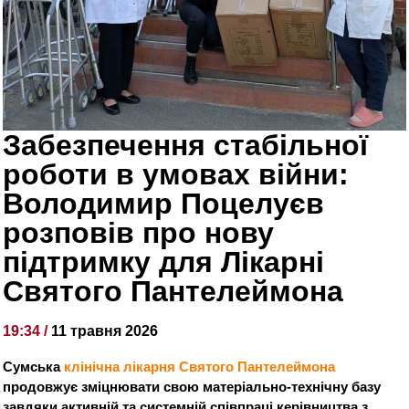
Забезпечення стабільної
роботи в умовах війни:
Володимир Поцелуєв
розповів про нову
підтримку для Лікарні
Святого Пантелеймона
19:34 /
11 травня 2026
Сумська
клінічна лікарня Святого Пантелеймона
продовжує зміцнювати свою матеріально-технічну базу
завдяки активній та системній співпраці керівництва з