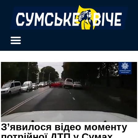
З’явилося відео моменту
потрійної ДТП у Сумах