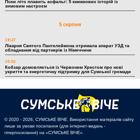
Поки літо плавить асфальт: 5 книжкових історій із
зимовим настроєм
5 серпня
19:27
Лікарня Святого Пантелеймона отримала апарат УЗД та
обладнання від партнерів із Німеччини
10:52
Кобзар домовляється із Червоним Хрестом про нові
укриття та енергетичну підтримку для Сумської громади
9:15
Понад 8 мільйонів книжок згоріли. Як допомогти «Ранку»
та іншим видавництвам відновитися
4 серпня
© 2020 - 2026, СУМСЬКЕ ВІЧЕ. Використання матеріалів сайту
лише за умови посилання (для інтернет-видань -
20:41
гіперпосилання) на «СУМСЬКЕ ВІЧЕ».
Пенсійний фонд Сумщини спрямував 0,2 млрд грн на
пенсії, страхові виплати та підтримку прифронтових