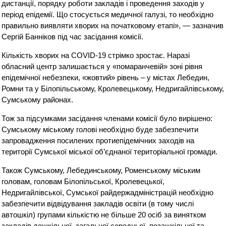
дистанції, порядку роботи закладів і проведення заходів у
період епідемії. Що стосується медичної галузі, то необхідно
правильно виявляти хворих на початковому етапі», — зазначив
Сергій Банніков під час засідання комісії.
Кількість хворих на COVID-19 стрімко зростає. Наразі
обласний центр залишається у «помаранчевій» зоні рівня
епідемічної небезпеки, «жовтий» рівень – у містах Лебедин,
Ромни та у Білопільському, Кролевецькому, Недригайлівському,
Сумському районах.
Тож за підсумками засідання членами комісії було вирішено:
Сумському міському голові необхідно буде забезпечити
запровадження посилених протиепідемічних заходів на
території Сумської міської об’єднаної територіальної громади.
Також Сумському, Лебединському, Роменському міським
головам, головам Білопільської, Кролевецької,
Недригайлівської, Сумської райдержадміністрацій необхідно
забезпечити відвідування закладів освіти (в тому числі
автошкіл) групами кількістю не більше 20 осіб за винятком
закладів дошкільної, загальної середньої, позашкільної та