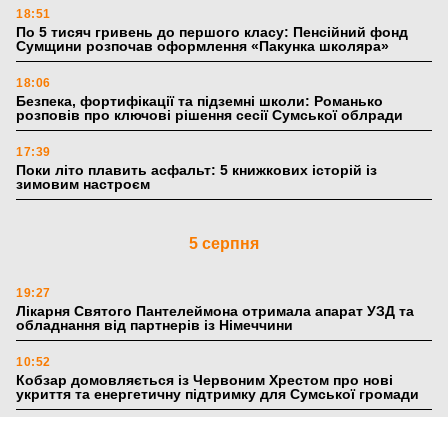
18:51
По 5 тисяч гривень до першого класу: Пенсійний фонд
Сумщини розпочав оформлення «Пакунка школяра»
18:06
Безпека, фортифікації та підземні школи: Романько
розповів про ключові рішення сесії Сумської облради
17:39
Поки літо плавить асфальт: 5 книжкових історій із
зимовим настроєм
5 серпня
19:27
Лікарня Святого Пантелеймона отримала апарат УЗД та
обладнання від партнерів із Німеччини
10:52
Кобзар домовляється із Червоним Хрестом про нові
укриття та енергетичну підтримку для Сумської громади
9:15