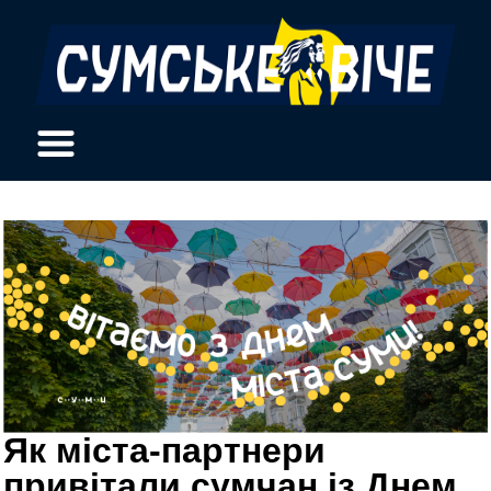
Як міста-партнери
привітали сумчан із Днем