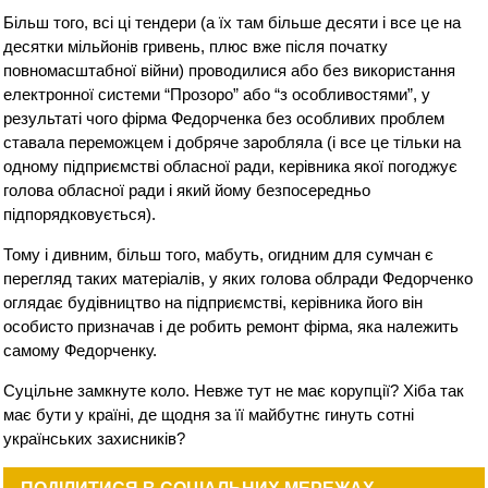
Більш того, всі ці тендери (а їх там більше десяти і все це на
десятки мільйонів гривень, плюс вже після початку
повномасштабної війни) проводилися або без використання
електронної системи “Прозоро” або “з особливостями”, у
результаті чого фірма Федорченка без особливих проблем
ставала переможцем і добряче заробляла (і все це тільки на
одному підприємстві обласної ради, керівника якої погоджує
голова обласної ради і який йому безпосередньо
підпорядковується).
Тому і дивним, більш того, мабуть, огидним для сумчан є
перегляд таких матеріалів, у яких голова облради Федорченко
оглядає будівництво на підприємстві, керівника його він
особисто призначав і де робить ремонт фірма, яка належить
самому Федорченку.
Суцільне замкнуте коло. Невже тут не має корупції? Хіба так
має бути у країні, де щодня за її майбутнє гинуть сотні
українських захисників?