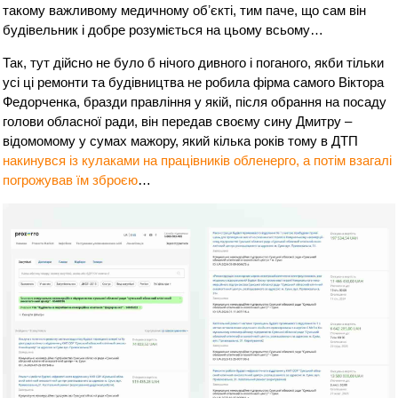
такому важливому медичному обʼєкті, тим паче, що сам він
будівельник і добре розуміється на цьому всьому…
Так, тут дійсно не було б нічого дивного і поганого, якби тільки
усі ці ремонти та будівництва не робила фірма самого Віктора
Федорченка, бразди правління у якій, після обрання на посаду
голови обласної ради, він передав своєму сину Дмитру –
відомомому у сумах мажору, який кілька років тому в ДТП
накинувся із кулаками на працівників обленерго, а потім взагалі
погрожував їм зброєю
…