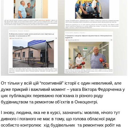
От тільки у всій цій “позитивній” історії є один невеликий, але
дуже прикрий і важливий момент – увага Віктора Федорченка у
цих публікаціях переважно повʼязана із різного роду
будівництвом та ремонтом обʼєктів в Онкоцентрі.
І знову, людина, яка не в курсі, зазначить: мовляв, нічого тут
дивного і поганого не має в тому, що голова обласної ради
особисто контролює хід будівельних та ремонтних робіт на