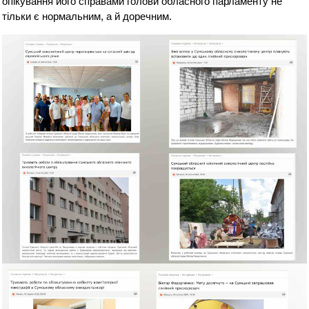
опікування його справами голови обласного парламенту не
тільки є нормальним, а й доречним.