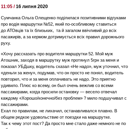
11:05 /
16 липня 2020
Сумчанка Ольга Олещенко поділилася позитивними відгуками
про водія маршрутки №52, який по-особливому ставиться
до АТОвців та їх близьких, та й загалом ввічливий до всіх
пасажирів, а за кермом дотримується всіх правил дорожнього
руху.
«Хочу рассказать про водителя маршрутки 52. Мой муж
Атошник, заходя в маршрутку муж протянул 5грн за меня и
показал УБДшку, водитель сказал «Не надо», муж уточнил, что
«деньги за жену», подумав, что он просто не понял, водитель
повторил, что и за меня оплачивать не надо. Это приятно
удивило. Плюс ко всему, он был очень вежлив со в
семи
пассажирами, когда просили остановку — весело отвечал
каждому «Хорошо/конечно/без проблем»
?
мило подшучивал с
пассажирами.
Ехал по правилам, не лихачил, останавливался плавно. В
общем редкое удовольствие от поездки на маршрутке.
Так к чему этот пост? Да просто мне стало даже немного не по