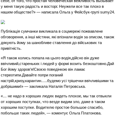
себе, от того, что простая человеческая вежливость вызывает
у меня такую радость и восторг. Неужели все так плохо в
нашем обществе?» — написала Ольга у Фейсбук-групі sumy24.
Публікація сумчанки викликала в соцмережі пожвавлене
обговорення, а інші містяни, які впізнали водія за описом, також
дякують йому за шанобливе ставлення до військових та
привітність.
«Я також колись попала на цього водія,дійсно він дуже
ввічливий,стареньких і людей у формі возить безкоштовно.Дай
Бог йому здоров’я!Своєю поведінкою він ламає
стереотипи.Давайте попри поганий
настрій,кризу,карантин…..будемо усі трішечки ввічливішими та
добрішими!» — закликала Наталія Петровська.
«… не надо в хороших людях видеть плохое, мы так отвыкли
от хороших поступках, что везде видим зло, даже в таком
хорошем поступке. Водителю простое большое спасибо,
побольше таких людей», — коментує Ольга Платонова.