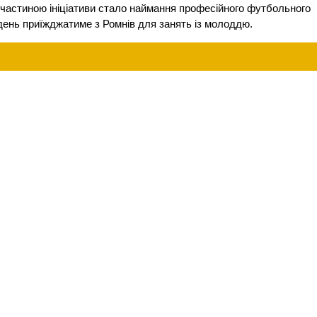
астиною ініціативи стало наймання професійного футбольного
день приїжджатиме з Ромнів для занять із молоддю.