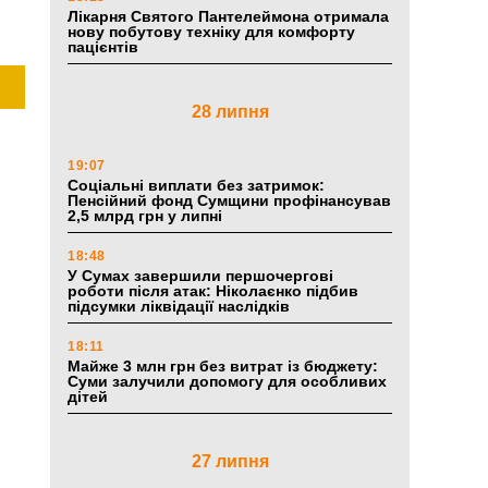
Лікарня Святого Пантелеймона отримала
нову побутову техніку для комфорту
пацієнтів
28 липня
19:07
Соціальні виплати без затримок:
Пенсійний фонд Сумщини профінансував
2,5 млрд грн у липні
18:48
У Сумах завершили першочергові
роботи після атак: Ніколаєнко підбив
підсумки ліквідації наслідків
18:11
Майже 3 млн грн без витрат із бюджету:
Суми залучили допомогу для особливих
дітей
27 липня