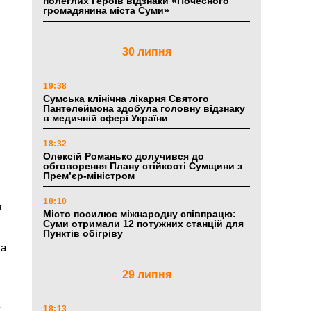
полеглих Героїв відзнаки «Почесного
громадянина міста Суми»
30 липня
19:38
Сумська клінічна лікарня Святого
Пантелеймона здобула головну відзнаку
в медичній сфері України
18:32
Олексій Романько долучився до
обговорення Плану стійкості Сумщини з
Прем’єр-міністром
18:10
и
Місто посилює міжнародну співпрацю:
Суми отримали 12 потужних станцій для
Пунктів обігріву
та
29 липня
а
18:13