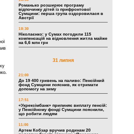
Романько розширює програму
відпочинку дітей із прифронтової
Сумщини: перша група оздоровилася в
Австрії
18:30
Ніколаєнко: у Сумах погодили 115
компенсацій на відновлення житла майже
ної
на 6,6 млн грн
шив
31 липня
уху
нко.
21:00
До 19 400 гривень на паливо: Пенсійний
фонд Сумщини пояснив, як отримати
допомогу на зиму
17:51
«Укрексімбанк» припиняє виплату пенсій:
у Пенсійному фонді Сумщини пояснили,
що робити людям
11:00
Артем Кобзар вручив родинам 20