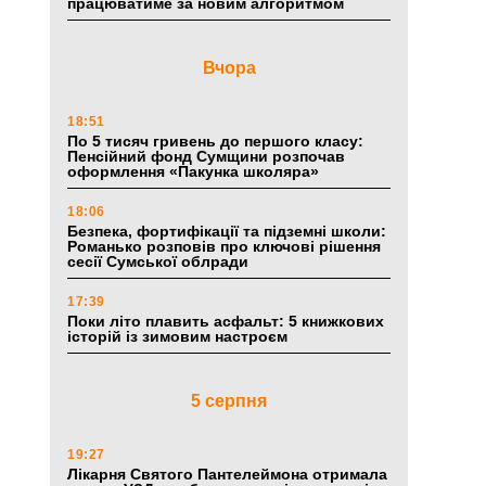
працюватиме за новим алгоритмом
Вчора
18:51
По 5 тисяч гривень до першого класу:
Пенсійний фонд Сумщини розпочав
оформлення «Пакунка школяра»
18:06
Безпека, фортифікації та підземні школи:
Романько розповів про ключові рішення
сесії Сумської облради
17:39
Поки літо плавить асфальт: 5 книжкових
історій із зимовим настроєм
5 серпня
19:27
Лікарня Святого Пантелеймона отримала