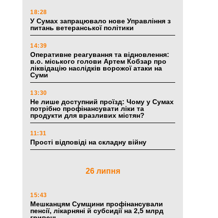
18:28
У Сумах запрацювало нове Управління з
питань ветеранської політики
14:39
Оперативне реагування та відновлення:
в.о. міського голови Артем Кобзар про
ліквідацію наслідків ворожої атаки на
Суми
13:30
Не лише доступний проїзд: Чому у Сумах
потрібно профінансувати ліки та
продукти для вразливих містян?
11:31
Прості відповіді на складну війну
26 липня
15:43
Мешканцям Сумщини профінансували
пенсії, лікарняні й субсидії на 2,5 млрд
гривень