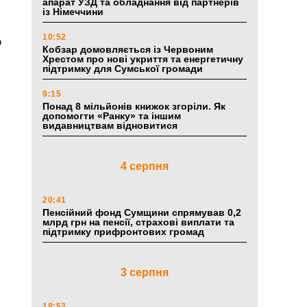
апарат УЗД та обладнання від партнерів
із Німеччини
10:52
о
Кобзар домовляється із Червоним
Хрестом про нові укриття та енергетичну
підтримку для Сумської громади
9:15
Понад 8 мільйонів книжок згоріли. Як
допомогти «Ранку» та іншим
видавництвам відновитися
4 серпня
20:41
Пенсійний фонд Сумщини спрямував 0,2
млрд грн на пенсії, страхові виплати та
підтримку прифронтових громад
3 серпня
18:53