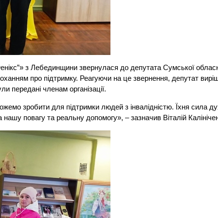
“Фенікс”» з Лебединщини звернулася до депутата Сумської облас
 проханням про підтримку. Реагуючи на це звернення, депутат вирі
ули передані членам організації.
можемо зробити для підтримки людей з інвалідністю. Їхня сила д
нашу повагу та реальну допомогу», – зазначив Віталій Калініче