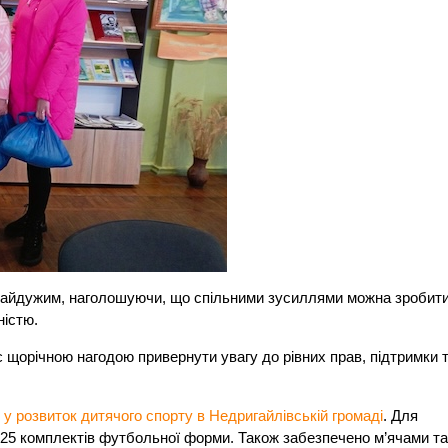
 байдужим, наголошуючи, що спільними зусиллями можна зробит
ністю.
 щорічною нагодою привернути увагу до рівних прав, підтримки 
в у розвиток дитячого спорту в Недригайлівській громаді
. Для
 25 комплектів футбольної форми. Також забезпечено м’ячами т