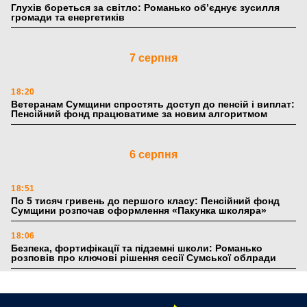
Глухів бореться за світло: Романько об’єднує зусилля
громади та енергетиків
7 серпня
18:20
Ветеранам Сумщини спростять доступ до пенсій і виплат:
Пенсійний фонд працюватиме за новим алгоритмом
6 серпня
18:51
По 5 тисяч гривень до першого класу: Пенсійний фонд
Сумщини розпочав оформлення «Пакунка школяра»
18:06
Безпека, фортифікації та підземні школи: Романько
розповів про ключові рішення сесії Сумської облради
17:39
Поки літо плавить асфальт: 5 книжкових історій із
зимовим настроєм