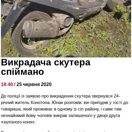
Викрадача скутера
спіймано
18:40 /
25 червня 2020
До поліції із заявою про викрадення скутера звернувся 24-
річний житель Конотопа. Юнак розповів: він приїздив у гості до
товариша, який проживає в одному із сіл району, і саме там
незнайомий йому чоловік викрав залишеного у дворі друга
«залізного коня».