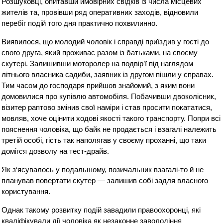
Розшуковці, опитавши ймовірних свідків із числа місцевих
жителів та, провівши ряд оперативних заходів, відновили
перебіг подій того дня практично похвилинно.
Виявилося, що молодий чоловік і справді приїздив у гості до
свого друга, який проживає разом із батьками, на своєму
скутері. Залишивши моторолер на подвір’ї під наглядом
літнього власника садиби, заявник із другом пішли у справах.
Тим часом до господаря прийшов знайомий, з яким вони
домовилися про купівлю автомобіля. Побачивши двоколісник,
візитер раптово змінив свої наміри і став просити покататися,
мовляв, хоче оцінити ходові якості такого транспорту. Попри всі
пояснення чоловіка, що байк не продається і взагалі належить
третій особі, гість так наполягав у своєму проханні, що таки
домігся дозволу на тест-драйв.
Як з‘ясувалось у подальшому, позичальник взагалі-то й не
планував повертати скутер — залишив собі задля власного
користування.
Однак такому розвитку подій завадили правоохоронці, які
кваліфікували дії чоловіка як незаконне заволодіння