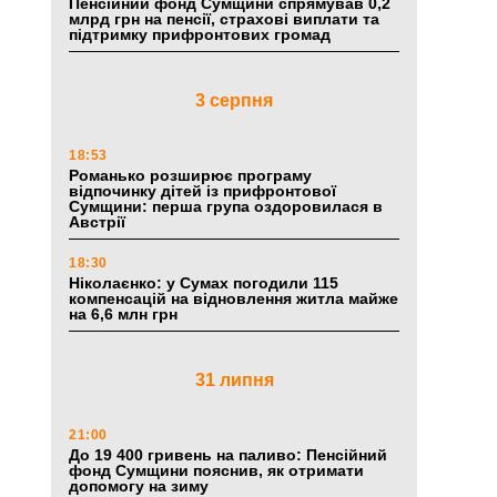
Пенсійний фонд Сумщини спрямував 0,2
млрд грн на пенсії, страхові виплати та
підтримку прифронтових громад
3 серпня
18:53
Романько розширює програму
відпочинку дітей із прифронтової
Сумщини: перша група оздоровилася в
Австрії
18:30
Ніколаєнко: у Сумах погодили 115
компенсацій на відновлення житла майже
на 6,6 млн грн
31 липня
21:00
До 19 400 гривень на паливо: Пенсійний
фонд Сумщини пояснив, як отримати
допомогу на зиму