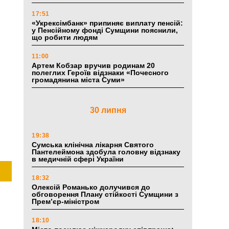
17:51
«Укрексімбанк» припиняє виплату пенсій:
у Пенсійному фонді Сумщини пояснили,
що робити людям
11:00
Артем Кобзар вручив родинам 20
полеглих Героїв відзнаки «Почесного
громадянина міста Суми»
30 липня
19:38
Сумська клінічна лікарня Святого
Пантелеймона здобула головну відзнаку
в медичній сфері України
18:32
Олексій Романько долучився до
обговорення Плану стійкості Сумщини з
Прем’єр-міністром
18:10