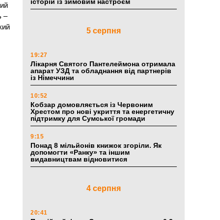
історій із зимовим настроєм
кий
ь –
кий
5 серпня
19:27
Лікарня Святого Пантелеймона отримала
апарат УЗД та обладнання від партнерів
із Німеччини
10:52
Кобзар домовляється із Червоним
Хрестом про нові укриття та енергетичну
підтримку для Сумської громади
9:15
Понад 8 мільйонів книжок згоріли. Як
допомогти «Ранку» та іншим
видавництвам відновитися
4 серпня
20:41