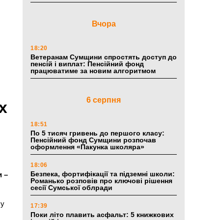
Вчора
18:20
Ветеранам Сумщини спростять доступ до
пенсій і виплат: Пенсійний фонд
працюватиме за новим алгоритмом
6 серпня
х
18:51
По 5 тисяч гривень до першого класу:
Пенсійний фонд Сумщини розпочав
оформлення «Пакунка школяра»
18:06
Безпека, фортифікації та підземні школи:
и –
Романько розповів про ключові рішення
сесії Сумської облради
 у
17:39
Поки літо плавить асфальт: 5 книжкових