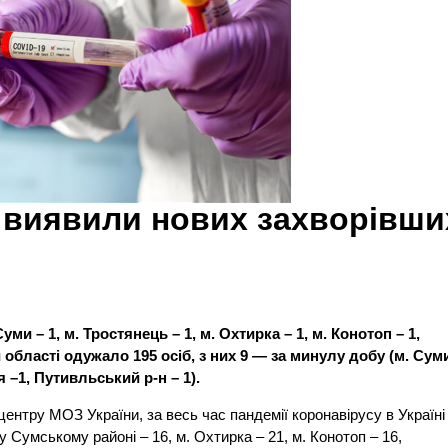
і виявили нових захворівши
ми – 1, м. Тростянець – 1, м. Охтирка – 1, м. Конотоп – 1,
й області одужало 195 осіб, з них 9 — за минулу добу (м. Сум
я –1, Путивльський р-н – 1).
нтру МОЗ України, за весь час пандемії коронавірусу в Україні
 Сумському районі – 16, м. Охтирка – 21, м. Конотоп – 16,