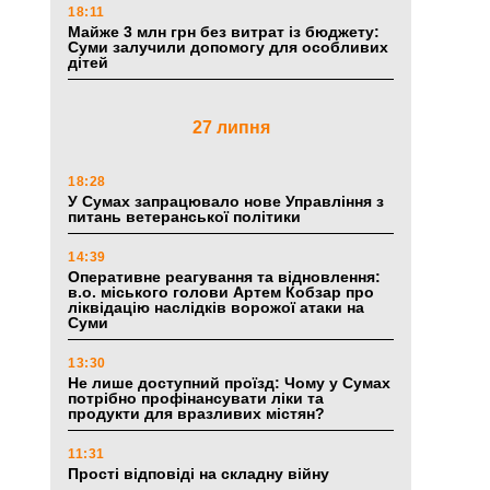
18:11
Майже 3 млн грн без витрат із бюджету:
Суми залучили допомогу для особливих
дітей
27 липня
18:28
У Сумах запрацювало нове Управління з
питань ветеранської політики
14:39
Оперативне реагування та відновлення:
в.о. міського голови Артем Кобзар про
ліквідацію наслідків ворожої атаки на
Суми
13:30
Не лише доступний проїзд: Чому у Сумах
потрібно профінансувати ліки та
продукти для вразливих містян?
11:31
Прості відповіді на складну війну