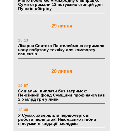
Місто посилює міжнародну співпрацю:
Суми отримали 12 потужних станцій для
Пунктів обігріву
29 липня
18:13
Лікарня Святого Пантелеймона отримала
нову побутову техніку для комфорту
пацієнтів
28 липня
19:07
Соціальні виплати без затримок:
Пенсійний фонд Сумщини профінансував
2,5 млрд грн у липні
18:48
У Сумах завершили першочергові
роботи після атак: Ніколаєнко підбив
підсумки ліквідації наслідків