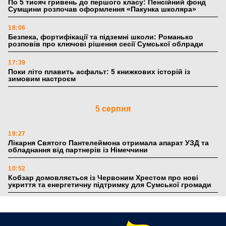
По 5 тисяч гривень до першого класу: Пенсійний фонд
Сумщини розпочав оформлення «Пакунка школяра»
18:06
Безпека, фортифікації та підземні школи: Романько
розповів про ключові рішення сесії Сумської облради
17:39
Поки літо плавить асфальт: 5 книжкових історій із
зимовим настроєм
5 серпня
19:27
Лікарня Святого Пантелеймона отримала апарат УЗД та
обладнання від партнерів із Німеччини
10:52
Кобзар домовляється із Червоним Хрестом про нові
укриття та енергетичну підтримку для Сумської громади
9:15
Понад 8 мільйонів книжок згоріли. Як допомогти «Ранку»
та іншим видавництвам відновитися