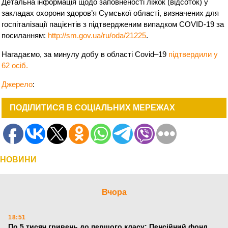
Детальна інформація щодо заповненості ліжок (відсоток) у
закладах охорони здоров’я Сумської області, визначених для
госпіталізації пацієнтів з підтвердженим випадком COVID-19 за
посиланням:
http://sm.gov.ua/ru/oda/21225
.
Нагадаємо, за минулу добу в області Covid–19
підтвердили у
62 осіб.
Джерело
:
ПОДІЛИТИСЯ В СОЦІАЛЬНИХ МЕРЕЖАХ
НОВИНИ
Вчора
18:51
По 5 тисяч гривень до першого класу: Пенсійний фонд