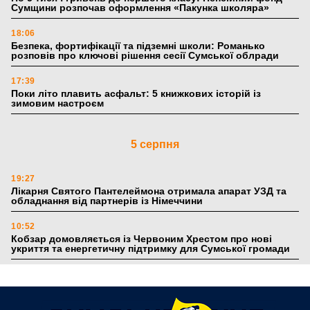
Сумщини розпочав оформлення «Пакунка школяра»
18:06
Безпека, фортифікації та підземні школи: Романько
розповів про ключові рішення сесії Сумської облради
17:39
Поки літо плавить асфальт: 5 книжкових історій із
зимовим настроєм
5 серпня
19:27
Лікарня Святого Пантелеймона отримала апарат УЗД та
обладнання від партнерів із Німеччини
10:52
Кобзар домовляється із Червоним Хрестом про нові
укриття та енергетичну підтримку для Сумської громади
9:15
Понад 8 мільйонів книжок згоріли. Як допомогти «Ранку»
та іншим видавництвам відновитися