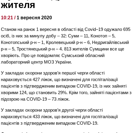
жителя
10:21 /
1 вересня 2020
Станом на ранок 1 вересня в області від Covid–19 одужало 695
осіб, із них за минулу добу – 32: Суми – 11, Конотоп – 5,
Конотопський р-н – 1, Кролевецький р-н – 6, Недригайлівський
р-н – 5, Тростянецький р-н – 4. 813 жителів Сумщини все ще
хворіють. Про це повідомляє Сумськоий обласний
лабораторний центр МОЗ України.
У закладах охорони здоров’я першої черги області
нараховується 427 ліжок, що визначені для госпіталізації
пацієнтів з підтвердженим випадком COVID-19, із них зайняті
хворими 124, що становить 29%. Крім того, зайняті пацієнтами з
підозрою на COVID-19 – 73 ліжок.
У закладах охорони здоров’я другої черги області
нараховується 433 ліжок, що визначені для госпіталізації
пацієнтів з підтвердженим випадком COVID-19.