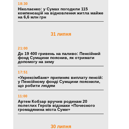
18:30
Ніколаєнко: у Сумах погодили 115
компенсацій на відновлення житла майже
на 6,6 млн грн
31 липня
21:00
До 19 400 гривень на паливо: Пенсійний
фонд Сумщини пояснив, як отримати
допомогу на зиму
17:51
«Укрексімбанк» припиняє виплату пенсій:
у Пенсійному фонді Сумщини пояснили,
що робити людям
11:00
Артем Кобзар вручив родинам 20
полеглих Героїв відзнаки «Почесного
громадянина міста Суми»
30 липня