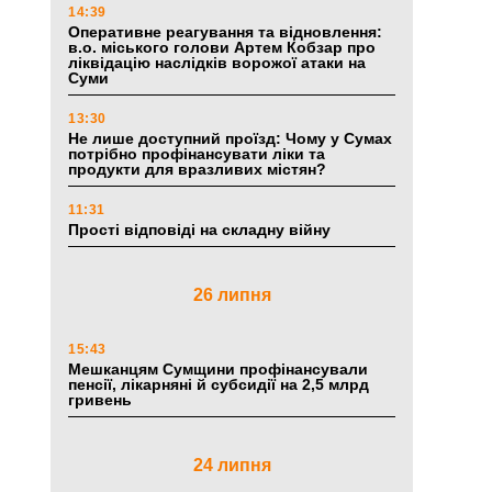
14:39
Оперативне реагування та відновлення:
в.о. міського голови Артем Кобзар про
ліквідацію наслідків ворожої атаки на
Суми
13:30
Не лише доступний проїзд: Чому у Сумах
потрібно профінансувати ліки та
продукти для вразливих містян?
11:31
Прості відповіді на складну війну
26 липня
15:43
Мешканцям Сумщини профінансували
пенсії, лікарняні й субсидії на 2,5 млрд
гривень
24 липня