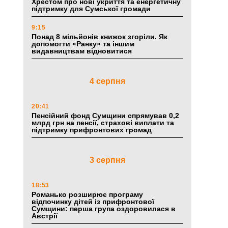
Хрестом про нові укриття та енергетичну
підтримку для Сумської громади
9:15
Понад 8 мільйонів книжок згоріли. Як
допомогти «Ранку» та іншим
видавництвам відновитися
4 серпня
20:41
Пенсійний фонд Сумщини спрямував 0,2
млрд грн на пенсії, страхові виплати та
підтримку прифронтових громад
3 серпня
18:53
Романько розширює програму
відпочинку дітей із прифронтової
Сумщини: перша група оздоровилася в
Австрії