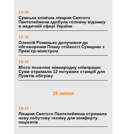
19:38
Сумська клінічна лікарня Святого
Пантелеймона здобула головну відзнаку
в медичній сфері України
18:32
Олексій Романько долучився до
обговорення Плану стійкості Сумщини з
Прем’єр-міністром
18:10
Місто посилює міжнародну співпрацю:
Суми отримали 12 потужних станцій для
Пунктів обігріву
29 липня
18:13
Лікарня Святого Пантелеймона отримала
нову побутову техніку для комфорту
пацієнтів