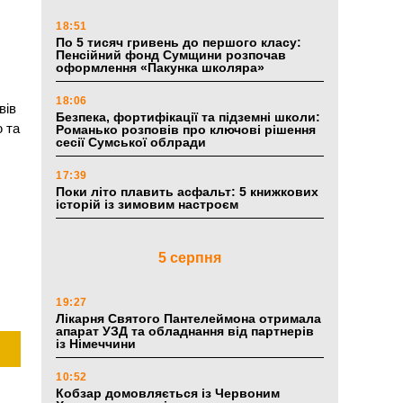
18:51
По 5 тисяч гривень до першого класу:
Пенсійний фонд Сумщини розпочав
оформлення «Пакунка школяра»
18:06
вів
Безпека, фортифікації та підземні школи:
ю та
Романько розповів про ключові рішення
сесії Сумської облради
17:39
Поки літо плавить асфальт: 5 книжкових
історій із зимовим настроєм
5 серпня
19:27
Лікарня Святого Пантелеймона отримала
апарат УЗД та обладнання від партнерів
із Німеччини
10:52
Кобзар домовляється із Червоним