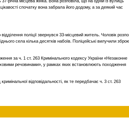
 37-річна місцева жінка. Вона розповіла, що на одній із вулиць
 цікавості спочатку вона забрала його додому, а за деякий час
 відділення поліції звернувся 33-місцевий житель. Чоловік розпо
днього села кілька десятків набоїв. Поліцейські вилучили збро
ження за ч. 1 ст. 263 Кримінального кодексу України «Незаконне
уховими речовинами», у рамках яких встановлюють походження
 кримінальної відповідальності, як те передбачає ч. 3 ст. 263