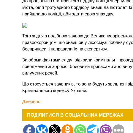
До працівників Охтирського відділу поліції звернулась
міста, біля тротуарного бордюру, знайшла пістолет. Із
прийшла до поліції, аби здати свою знахідку.
Того ж дня з подібною заявою до Великописарівського
правоохоронцям, що знайшов у лісосмузі поблизу сусі
боєприпаси, і направили їх на експертизу.
За обома фактами слідчі відкрили кримінальні провад
поводження зі зброєю, бойовими припасами або виб
вилучених речей.
Що стосується заявників, то вони будуть звільнені від
Кримінального кодексу України.
Джерело
:
ПОДІЛИТИСЯ В СОЦІАЛЬНИХ МЕРЕЖАХ