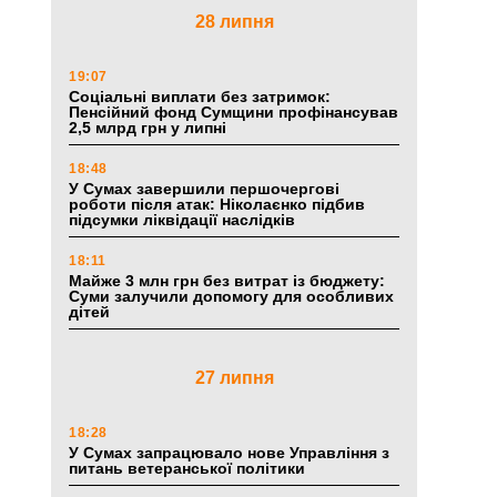
28 липня
19:07
Соціальні виплати без затримок:
Пенсійний фонд Сумщини профінансував
2,5 млрд грн у липні
18:48
У Сумах завершили першочергові
роботи після атак: Ніколаєнко підбив
підсумки ліквідації наслідків
18:11
Майже 3 млн грн без витрат із бюджету:
Суми залучили допомогу для особливих
дітей
27 липня
18:28
У Сумах запрацювало нове Управління з
питань ветеранської політики