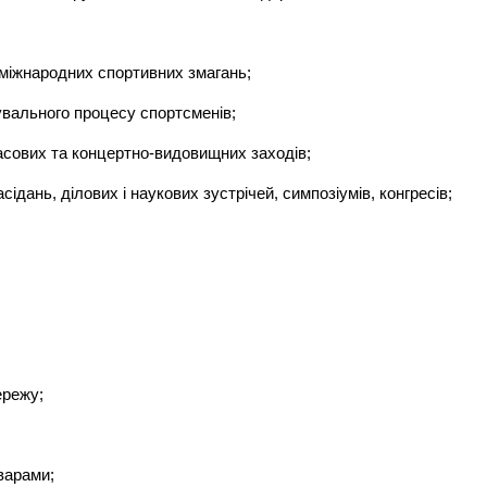
, міжнародних спортивних змагань;
увального процесу спортсменів;
масових та концертно-видовищних заходів;
асідань, ділових і наукових зустрічей, симпозіумів, конгресів;
ережу;
варами;