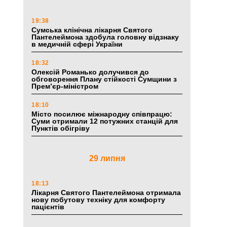
19:38
Сумська клінічна лікарня Святого
Пантелеймона здобула головну відзнаку
в медичній сфері України
18:32
Олексій Романько долучився до
обговорення Плану стійкості Сумщини з
Прем’єр-міністром
18:10
Місто посилює міжнародну співпрацю:
Суми отримали 12 потужних станцій для
Пунктів обігріву
29 липня
18:13
Лікарня Святого Пантелеймона отримала
нову побутову техніку для комфорту
пацієнтів