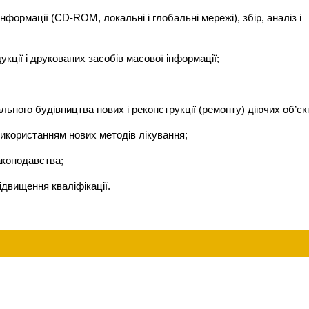
інформації (CD-ROM, локальні і глобальні мережі), збір, аналіз і
кції і друкованих засобів масової інформації;
ального будівництва нових і реконструкції (ремонту) діючих об’єкт
використанням нових методів лікування;
аконодавства;
підвищення кваліфікації.