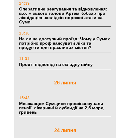
14:39
Оперативне реагування та відновлення:
в.о. міського голови Артем Кобзар про
ліквідацію наслідків ворожої атаки на
Суми
13:30
Не лише доступний проїзд: Чому у Сумах
потрібно профінансувати ліки та
продукти для вразливих містян?
11:31
Прості відповіді на складну війну
26 липня
15:43
Мешканцям Сумщини профінансували
пенсії, лікарняні й субсидії на 2,5 млрд
гривень
24 липня