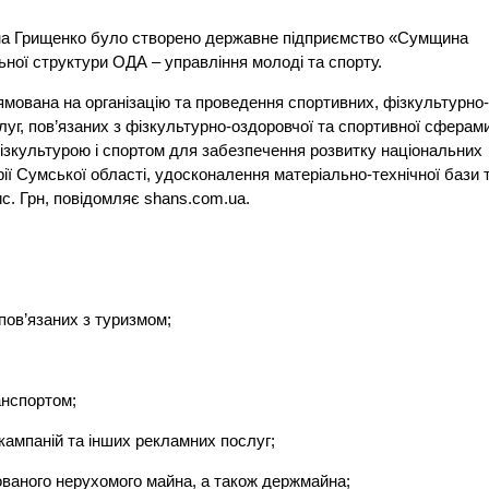
на Грищенко було створено державне підприємство «Сумщина
ної структури ОДА – управління молоді та спорту.
ямована на організацію та проведення спортивних, фізкультурно
луг, пов’язаних з фізкультурно-оздоровчої та спортивної сферами
ізкультурою і спортом для забезпечення розвитку національних
орії Сумської області, удосконалення матеріально-технічної бази 
ис. Грн, повідомляє shans.com.ua.
пов’язаних з туризмом;
анспортом;
кампаній та інших рекламних послуг;
ованого нерухомого майна, а також держмайна;