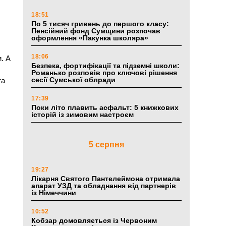
18:51
По 5 тисяч гривень до першого класу:
Пенсійний фонд Сумщини розпочав
оформлення «Пакунка школяра»
-
18:06
. А
Безпека, фортифікації та підземні школи:
Романько розповів про ключові рішення
сесії Сумської облради
та
17:39
Поки літо плавить асфальт: 5 книжкових
історій із зимовим настроєм
5 серпня
19:27
Лікарня Святого Пантелеймона отримала
апарат УЗД та обладнання від партнерів
із Німеччини
10:52
Кобзар домовляється із Червоним