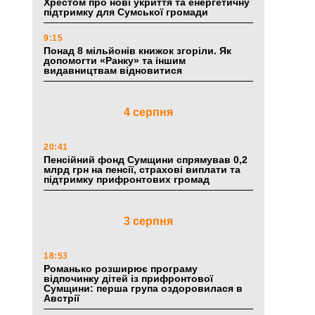
Хрестом про нові укриття та енергетичну
підтримку для Сумської громади
9:15
Понад 8 мільйонів книжок згоріли. Як
допомогти «Ранку» та іншим
видавництвам відновитися
4 серпня
20:41
Пенсійний фонд Сумщини спрямував 0,2
млрд грн на пенсії, страхові виплати та
підтримку прифронтових громад
3 серпня
18:53
Романько розширює програму
відпочинку дітей із прифронтової
Сумщини: перша група оздоровилася в
Австрії