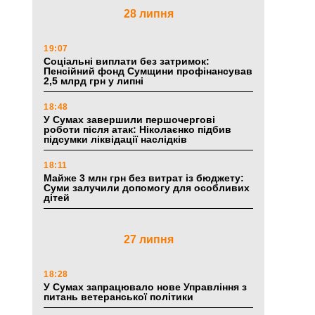
28 липня
19:07
Соціальні виплати без затримок:
Пенсійний фонд Сумщини профінансував
2,5 млрд грн у липні
18:48
У Сумах завершили першочергові
роботи після атак: Ніколаєнко підбив
підсумки ліквідації наслідків
18:11
Майже 3 млн грн без витрат із бюджету:
Суми залучили допомогу для особливих
дітей
27 липня
18:28
У Сумах запрацювало нове Управління з
питань ветеранської політики