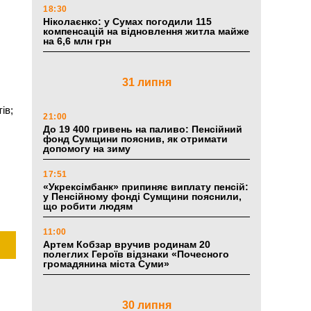
18:30
Ніколаєнко: у Сумах погодили 115
компенсацій на відновлення житла майже
на 6,6 млн грн
31 липня
ів;
21:00
До 19 400 гривень на паливо: Пенсійний
фонд Сумщини пояснив, як отримати
допомогу на зиму
17:51
«Укрексімбанк» припиняє виплату пенсій:
у Пенсійному фонді Сумщини пояснили,
що робити людям
11:00
Артем Кобзар вручив родинам 20
полеглих Героїв відзнаки «Почесного
громадянина міста Суми»
30 липня