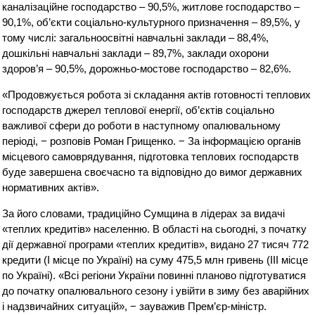
каналізаційне господарство – 90,5%, житлове господарство –
90,1%, об’єкти соціально-культурного призначення – 89,5%, у
тому числі: загальноосвітні навчальні заклади – 88,4%,
дошкільні навчальні заклади – 89,7%, заклади охорони
здоров’я – 90,5%, дорожньо-мостове господарство – 82,6%.
«Продовжується робота зі складання актів готовності теплових
господарств джерел теплової енергії, об’єктів соціально
важливої сфери до роботи в наступному опалювальному
періоді, − розповів Роман Грищенко. − За інформацією органів
місцевого самоврядування, підготовка теплових господарств
буде завершена своєчасно та відповідно до вимог державних
нормативних актів».
За його словами, традиційно Сумщина в лідерах за видачі
«теплих кредитів» населенню. В області на сьогодні, з початку
дії державної програми «теплих кредитів», видано 27 тисяч 772
кредити (І місце по Україні) на суму 475,5 млн гривень (ІІІ місце
по Україні). «Всі регіони України повинні планово підготуватися
до початку опалювального сезону і увійти в зиму без аварійних
і надзвичайних ситуацій», − зауважив Прем’єр-міністр.