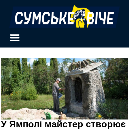
У Ямполі майстер створює