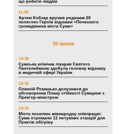
що робити людям
11:00
Артем Кобзар вручив родинам 20
полеглих Героїв відзнаки «Почесного
громадянина міста Суми»
30 липня
19:38
Сумська клінічна лікарня Святого
Пантелеймона здобула головну відзнаку
в медичній сфері України
18:32
Олексій Романько долучився до
обговорення Плану стійкості Сумщини з
Прем’єр-міністром
18:10
Місто посилює міжнародну співпрацю:
Суми отримали 12 потужних станцій для
Пунктів обігріву