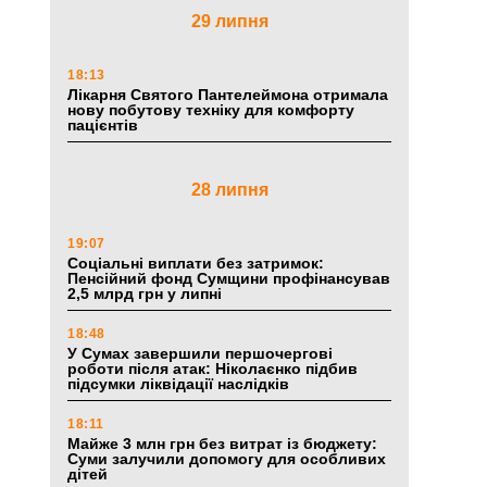
29 липня
18:13
Лікарня Святого Пантелеймона отримала
нову побутову техніку для комфорту
пацієнтів
28 липня
19:07
Соціальні виплати без затримок:
Пенсійний фонд Сумщини профінансував
2,5 млрд грн у липні
18:48
У Сумах завершили першочергові
роботи після атак: Ніколаєнко підбив
підсумки ліквідації наслідків
18:11
Майже 3 млн грн без витрат із бюджету:
Суми залучили допомогу для особливих
дітей