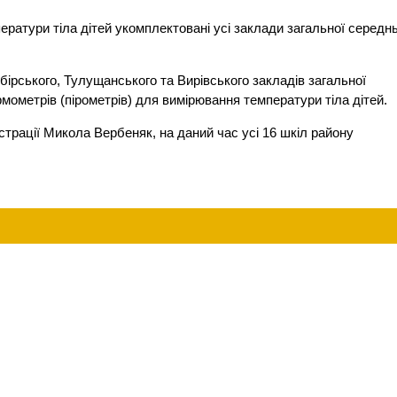
атури тіла дітей укомплектовані усі заклади загальної середнь
ірського, Тулущанського та Вирівського закладів загальної
мометрів (пірометрів) для вимірювання температури тіла дітей.
страції Микола Вербеняк, на даний час усі 16 шкіл району