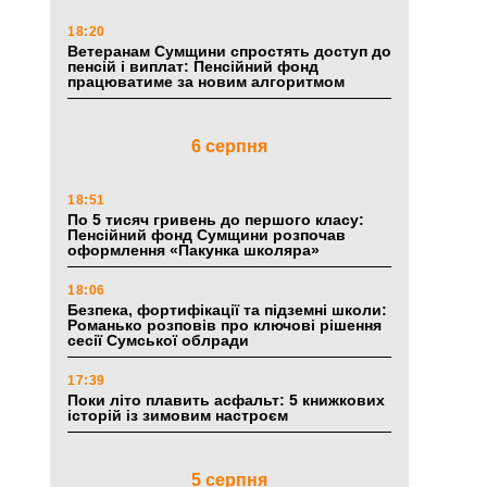
18:20
Ветеранам Сумщини спростять доступ до
пенсій і виплат: Пенсійний фонд
працюватиме за новим алгоритмом
6 серпня
18:51
По 5 тисяч гривень до першого класу:
Пенсійний фонд Сумщини розпочав
оформлення «Пакунка школяра»
18:06
Безпека, фортифікації та підземні школи:
Романько розповів про ключові рішення
сесії Сумської облради
17:39
Поки літо плавить асфальт: 5 книжкових
історій із зимовим настроєм
5 серпня