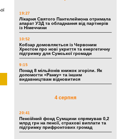
ої
19:27
Лікарня Святого Пантелеймона отримала
апарат УЗД та обладнання від партнерів
із Німеччини
10:52
Кобзар домовляється із Червоним
Хрестом про нові укриття та енергетичну
підтримку для Сумської громади
9:15
Понад 8 мільйонів книжок згоріли. Як
допомогти «Ранку» та іншим
видавництвам відновитися
4 серпня
20:41
Пенсійний фонд Сумщини спрямував 0,2
млрд грн на пенсії, страхові виплати та
підтримку прифронтових громад