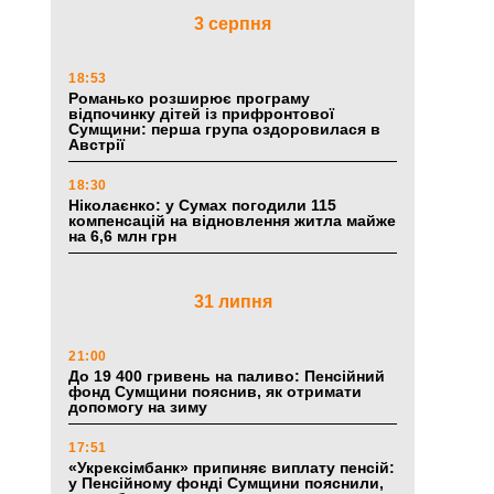
3 серпня
18:53
Романько розширює програму
відпочинку дітей із прифронтової
Сумщини: перша група оздоровилася в
Австрії
18:30
Ніколаєнко: у Сумах погодили 115
компенсацій на відновлення житла майже
на 6,6 млн грн
31 липня
21:00
До 19 400 гривень на паливо: Пенсійний
фонд Сумщини пояснив, як отримати
допомогу на зиму
17:51
«Укрексімбанк» припиняє виплату пенсій:
у Пенсійному фонді Сумщини пояснили,