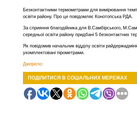
Безконтактними термометрами для вимірювання темпер
освіти району. Про це повідомляє Конотопська РДА.
За сприяння благодійника для В.Самбірського, М.Самб
середньої освіти району придбані 5 безконтактних тер
Як повідомив начальник відділу освіти райдержадміні
укомплектовані пірометрами.
Джерело:
ПОДІЛИТИСЯ В СОЦІАЛЬНИХ МЕРЕЖАХ