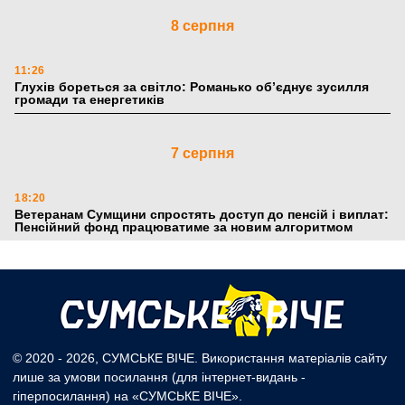
8 серпня
11:26
Глухів бореться за світло: Романько об’єднує зусилля
громади та енергетиків
7 серпня
18:20
Ветеранам Сумщини спростять доступ до пенсій і виплат:
Пенсійний фонд працюватиме за новим алгоритмом
6 серпня
18:51
По 5 тисяч гривень до першого класу: Пенсійний фонд
Сумщини розпочав оформлення «Пакунка школяра»
© 2020 - 2026, СУМСЬКЕ ВІЧЕ. Використання матеріалів сайту
лише за умови посилання (для інтернет-видань -
18:06
гіперпосилання) на «СУМСЬКЕ ВІЧЕ».
Безпека, фортифікації та підземні школи: Романько