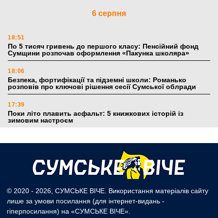
6 серпня
18:51
По 5 тисяч гривень до першого класу: Пенсійний фонд
Сумщини розпочав оформлення «Пакунка школяра»
18:06
Безпека, фортифікації та підземні школи: Романько
розповів про ключові рішення сесії Сумської облради
17:39
Поки літо плавить асфальт: 5 книжкових історій із
зимовим настроєм
5 серпня
19:27
Лікарня Святого Пантелеймона отримала апарат УЗД та
обладнання від партнерів із Німеччини
© 2020 - 2026, СУМСЬКЕ ВІЧЕ. Використання матеріалів сайту
лише за умови посилання (для інтернет-видань -
10:52
гіперпосилання) на «СУМСЬКЕ ВІЧЕ».
Кобзар домовляється із Червоним Хрестом про нові