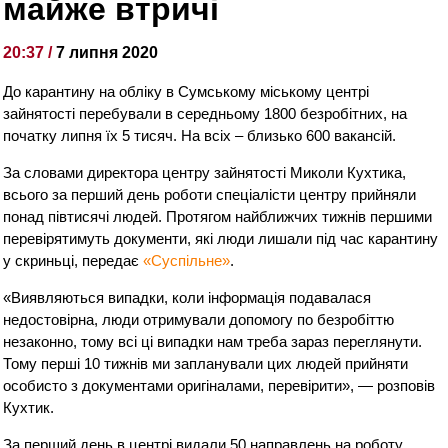
майже втричі
20:37 /
7 липня 2020
До карантину на обліку в Сумському міському центрі
зайнятості перебували в середньому 1800 безробітних, на
початку липня їх 5 тисяч. На всіх – близько 600 вакансій.
За словами директора центру зайнятості Миколи Кухтика,
всього за перший день роботи спеціалісти центру прийняли
понад півтисячі людей. Протягом найближчих тижнів першими
перевірятимуть документи, які люди лишали під час карантину
у скриньці, передає
«Суспільне»
.
«Виявляються випадки, коли інформація подавалася
недостовірна, люди отримували допомогу по безробіттю
незаконно, тому всі ці випадки нам треба зараз переглянути.
Тому перші 10 тижнів ми запланували цих людей прийняти
особисто з документами оригіналами, перевірити», — розповів
Кухтик.
За перший день в центрі видали 50 направлень на роботу.