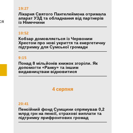
19:27
Лікарня Святого Пантелеймона отримала
апарат УЗД та обладнання від партнерів
ся
із Німеччини
10:52
Кобзар домовляється із Червоним
Хрестом про нові укриття та енергетичну
підтримку для Сумської громади
9:15
Понад 8 мільйонів книжок згоріли. Як
допомогти «Ранку» та іншим
видавництвам відновитися
4 серпня
20:41
Пенсійний фонд Сумщини спрямував 0,2
млрд грн на пенсії, страхові виплати та
підтримку прифронтових громад