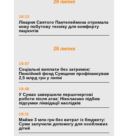
29 липня
18:13
Лікарня Святого Пантелеймона отримала
нову побутову техніку для комфорту
пацієнтів
28 липня
19:07
Соціальні виплати без затримок:
Пенсійний фонд Сумщини профінансував
2,5 млрд грн у липні
18:48
У Сумах завершили першочергові
роботи після атак: Ніколаєнко підбив
підсумки ліквідації наслідків
18:11
Майже 3 млн грн без витрат із бюджету:
Суми залучили допомогу для особливих
дітей