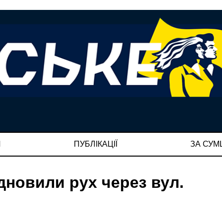
И
ПУБЛІКАЦІЇ
ЗА СУ
дновили рух через вул.