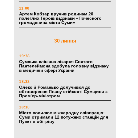
11:00
Артем Кобзар вручив родинам 20
полеглих Героїв відзнаки «Почесного
громадянина міста Суми»
30 липня
19:38
Сумська клінічна лікарня Святого
Пантелеймона здобула головну відзнаку
в медичній сфері України
18:32
Олексій Романько долучився до
обговорення Плану стійкості Сумщини з
Прем’єр-міністром
18:10
Місто посилює міжнародну співпрацю:
Суми отримали 12 потужних станцій для
Пунктів обігріву