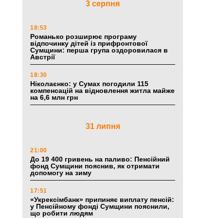
3 серпня
18:53
Романько розширює програму
відпочинку дітей із прифронтової
Сумщини: перша група оздоровилася в
Австрії
18:30
Ніколаєнко: у Сумах погодили 115
компенсацій на відновлення житла майже
на 6,6 млн грн
31 липня
21:00
До 19 400 гривень на паливо: Пенсійний
фонд Сумщини пояснив, як отримати
допомогу на зиму
17:51
«Укрексімбанк» припиняє виплату пенсій:
у Пенсійному фонді Сумщини пояснили,
що робити людям