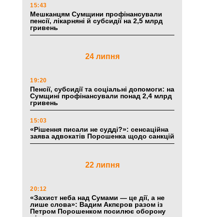
15:43
Мешканцям Сумщини профінансували
пенсії, лікарняні й субсидії на 2,5 млрд
гривень
24 липня
19:20
Пенсії, субсидії та соціальні допомоги: на
Сумщині профінансували понад 2,4 млрд
гривень
15:03
«Рішення писали не судді?»: сенсаційна
заява адвокатів Порошенка щодо санкцій
22 липня
20:12
«Захист неба над Сумами — це дії, а не
лише слова»: Вадим Акпєров разом із
Петром Порошенком посилює оборону