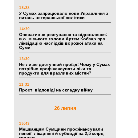
18:28
У Сумах запрацювало нове Управління з
питань ветеранської політики
14:39
Оперативне реагування та відновлення:
в.о. міського голови Артем Кобзар про
ліквідацію наслідків ворожої атаки на
Суми
13:30
Не лише доступний проїзд: Чому у Сумах
потрібно профінансувати ліки та
продукти для вразливих містян?
11:31
Прості відповіді на складну війну
26 липня
15:43
Мешканцям Сумщини профінансували
пенсії, лікарняні й субсидії на 2,5 млрд
гривень