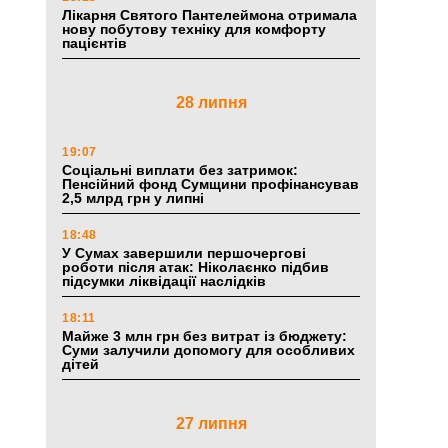
Лікарня Святого Пантелеймона отримала
нову побутову техніку для комфорту
пацієнтів
28 липня
19:07
Соціальні виплати без затримок:
Пенсійний фонд Сумщини профінансував
2,5 млрд грн у липні
18:48
У Сумах завершили першочергові
роботи після атак: Ніколаєнко підбив
підсумки ліквідації наслідків
18:11
Майже 3 млн грн без витрат із бюджету:
Суми залучили допомогу для особливих
дітей
27 липня