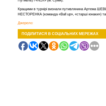
Путивль) і «N1X» (м. Суми).
Кращими в турнірі визнали путивлянина Артема ШЕВ
НЕСТОРЕНКА (команда «Ball up», «старші юнаки») т
Джерело:
ПОДІЛИТИСЯ В СОЦІАЛЬНИХ МЕРЕЖАХ