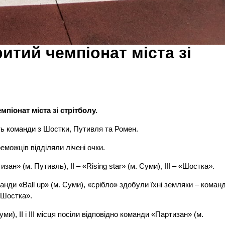
итий чемпіонат міста зі
мпіонат міста зі стрітболу.
сть команди з Шостки, Путивля та Ромен.
еможців відділяли лічені очки.
н» (м. Путивль), ІІ – «Rising star» (м. Суми), ІІІ – «Шостка».
ди «Ball up» (м. Суми), «срібло» здобули їхні земляки – коман
«Шостка».
), ІІ і ІІІ місця посіли відповідно команди «Партизан» (м.