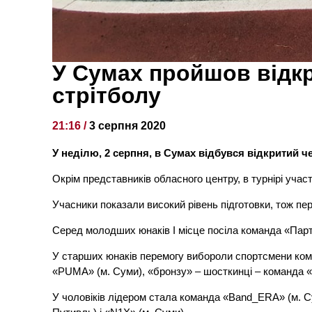
У Сумах пройшов відкр
стрітболу
21:16 /
3 серпня 2020
У неділю, 2 серпня, в Сумах відбувся відкритий че
Окрім представників обласного центру, в турнірі уча
Учасники показали високий рівень підготовки, тож пер
Серед молодших юнаків І місце посіла команда «Партиза
У старших юнаків перемогу вибороли спортсмени коман
«PUMA» (м. Суми), «бронзу» – шосткинці – команда 
У чоловіків лідером стала команда «Band_ERA» (м. Суми