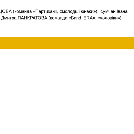
ЦОВА (команда «Партизан», «молодші юнаки») і сумчан Івана
а Дмитра ПАНКРАТОВА (команда «Band_ERA», «чоловіки»).