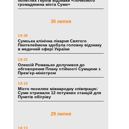
полеглих Героїв відзнаки «Почесного
громадянина міста Суми»
30 липня
19:38
Сумська клінічна лікарня Святого
Пантелеймона здобула головну відзнаку
в медичній сфері України
18:32
Олексій Романько долучився до
обговорення Плану стійкості Сумщини з
Прем’єр-міністром
18:10
Місто посилює міжнародну співпрацю:
Суми отримали 12 потужних станцій для
Пунктів обігріву
29 липня
18:13