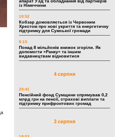
апарат УЗД та обладнання від партнерів
із Німеччини
10:52
Кобзар домовляється із Червоним
Хрестом про нові укриття та енергетичну
підтримку для Сумської громади
9:15
Понад 8 мільйонів книжок згоріли. Як
допомогти «Ранку» та іншим
видавництвам відновитися
4 серпня
20:41
Пенсійний фонд Сумщини спрямував 0,2
млрд грн на пенсії, страхові виплати та
підтримку прифронтових громад
да
3 серпня
18:53