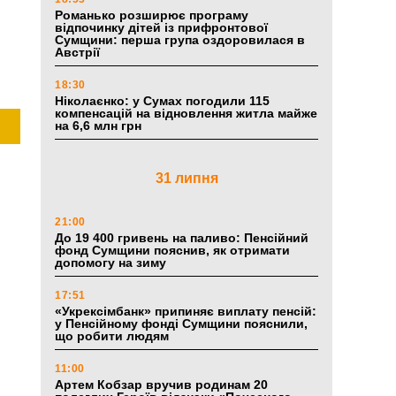
Романько розширює програму
відпочинку дітей із прифронтової
Сумщини: перша група оздоровилася в
Австрії
18:30
Ніколаєнко: у Сумах погодили 115
компенсацій на відновлення житла майже
на 6,6 млн грн
31 липня
21:00
До 19 400 гривень на паливо: Пенсійний
фонд Сумщини пояснив, як отримати
допомогу на зиму
17:51
«Укрексімбанк» припиняє виплату пенсій:
у Пенсійному фонді Сумщини пояснили,
що робити людям
11:00
Артем Кобзар вручив родинам 20