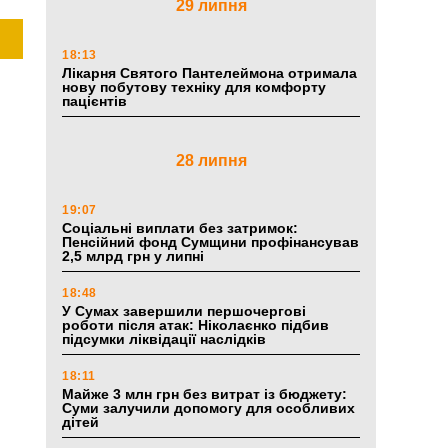
29 липня
18:13
Лікарня Святого Пантелеймона отримала
нову побутову техніку для комфорту
пацієнтів
28 липня
19:07
Соціальні виплати без затримок:
Пенсійний фонд Сумщини профінансував
2,5 млрд грн у липні
18:48
У Сумах завершили першочергові
роботи після атак: Ніколаєнко підбив
підсумки ліквідації наслідків
18:11
Майже 3 млн грн без витрат із бюджету:
Суми залучили допомогу для особливих
дітей