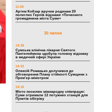
11:00
Артем Кобзар вручив родинам 20
полеглих Героїв відзнаки «Почесного
громадянина міста Суми»
30 липня
19:38
Сумська клінічна лікарня Святого
Пантелеймона здобула головну відзнаку
в медичній сфері України
18:32
Олексій Романько долучився до
обговорення Плану стійкості Сумщини з
Прем’єр-міністром
18:10
Місто посилює міжнародну співпрацю:
Суми отримали 12 потужних станцій для
Пунктів обігріву