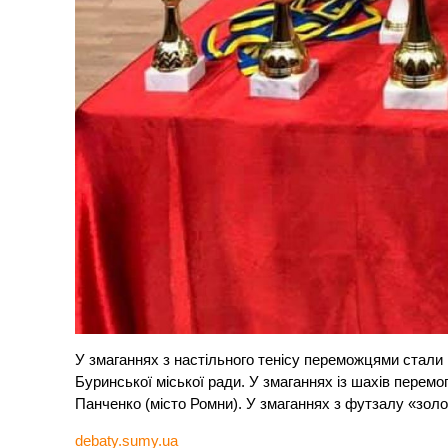
У змаганнях з настільного тенісу переможцями стали
Буринської міської ради. У змаганнях із шахів перем
Панченко (місто Ромни). У змаганнях з футзалу «зол
debaty.sumy.ua