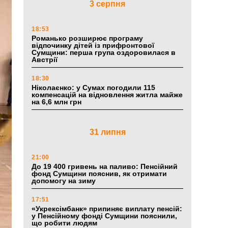
3 серпня
18:53
Романько розширює програму
відпочинку дітей із прифронтової
Сумщини: перша група оздоровилася в
Австрії
18:30
Ніколаєнко: у Сумах погодили 115
компенсацій на відновлення житла майже
на 6,6 млн грн
31 липня
21:00
До 19 400 гривень на паливо: Пенсійний
фонд Сумщини пояснив, як отримати
допомогу на зиму
17:51
«Укрексімбанк» припиняє виплату пенсій:
у Пенсійному фонді Сумщини пояснили,
що робити людям