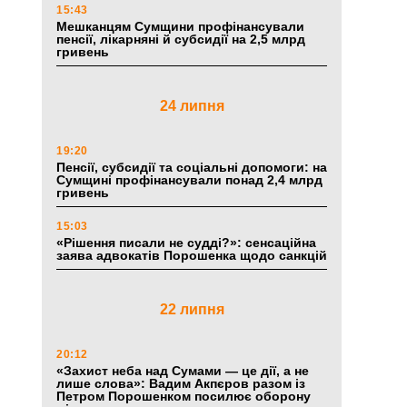
15:43
Мешканцям Сумщини профінансували
пенсії, лікарняні й субсидії на 2,5 млрд
гривень
24 липня
19:20
Пенсії, субсидії та соціальні допомоги: на
Сумщині профінансували понад 2,4 млрд
гривень
15:03
«Рішення писали не судді?»: сенсаційна
заява адвокатів Порошенка щодо санкцій
22 липня
20:12
«Захист неба над Сумами — це дії, а не
лише слова»: Вадим Акпєров разом із
Петром Порошенком посилює оборону