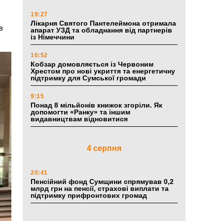
19:27
я
Лікарня Святого Пантелеймона отримала
в
апарат УЗД та обладнання від партнерів
із Німеччини
10:52
Кобзар домовляється із Червоним
Хрестом про нові укриття та енергетичну
підтримку для Сумської громади
9:15
Понад 8 мільйонів книжок згоріли. Як
допомогти «Ранку» та іншим
видавництвам відновитися
4 серпня
20:41
Пенсійний фонд Сумщини спрямував 0,2
млрд грн на пенсії, страхові виплати та
підтримку прифронтових громад