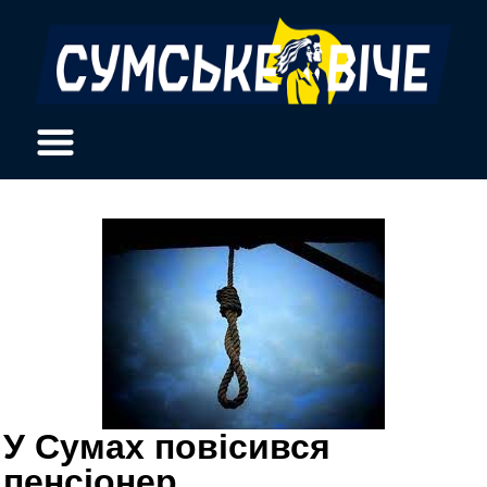
У Сумах повісився
пенсіонер