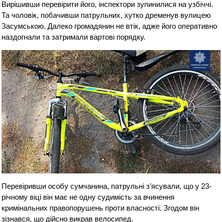
Вирішивши перевірити його, інспектори зупинилися на узбіччі.
Та чоловік, побачивши патрульних, хутко дременув вулицею
Засумською. Далеко громадянин не втік, адже його оперативно
наздогнали та затримали вартові порядку.
Перевіривши особу сумчанина, патрульні з’ясували, що у 23-
річному віці він має не одну судимість за вчинення
кримінальних правопорушень проти власності. Згодом він
зізнався, що дійсно викрав велосипед.