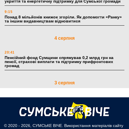
укриття та енергетичну підтримку для Сумської громади
9:15
Понад 8 мільйонів книжок згоріли. Як допомогти «Ранку»
та іншим видавництвам відновитися
4 серпня
20:41
Пенсійний фонд Сумщини спрямував 0,2 млрд грн на
пенсії, страхові виплати та підтримку прифронтових
громад
3 серпня
18:53
Романько розширює програму відпочинку дітей із
прифронтової Сумщини: перша група оздоровилася в
Австрії
18:30
© 2020 - 2026, СУМСЬКЕ ВІЧЕ. Використання матеріалів сайту
Ніколаєнко: у Сумах погодили 115 компенсацій на