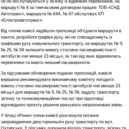
58 не обслуговуються у зв’язку із відмовою перевізників, на
маршруті № 8 за тимчасовим договором працює ТОВ «СНД
Автотранс», маршрути № 64А, № 67 обслуговує КП
«Електроавтотранс».
Від членів комісії надійшли пропозиції об’єднати маршрути в
пакети, розробити графіки руху, які не співпадатимуть із
графіками руху комунального транспорту, на маршрутах № 9,
№ 25, № 58 залишити вимогу стосовно пасажиромісткості
автобусів «не менше 23 місць», як такі від яких відмовились
перевізники та мають низький пасажиропотік.
За підсумками обговорення поданих пропозицій, комісія
вирішила рекомендувати виконавчому комітету погодити
вимогу стосовно пасажиромісткості автобусів «не менше 23
місць» для маршрутів № 9, № 25, № 58, відділу транспорту,
зв’язку та телекомунікаційних послуг при підготовці
відповідного проєкту рішення врахувати запропоновані зміни.
У блоці «Різне» члени комісії розглянули питання
запровадження двостороннього руху транспорту по вул.
Охтирська. У підсумку доручили відділу транспорту, зв’язку та