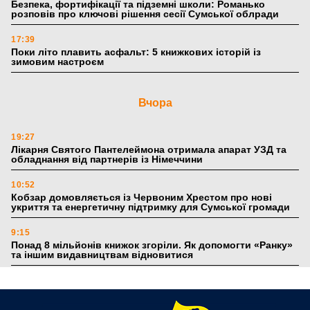
Безпека, фортифікації та підземні школи: Романько
розповів про ключові рішення сесії Сумської облради
17:39
Поки літо плавить асфальт: 5 книжкових історій із
зимовим настроєм
Вчора
19:27
Лікарня Святого Пантелеймона отримала апарат УЗД та
обладнання від партнерів із Німеччини
10:52
Кобзар домовляється із Червоним Хрестом про нові
укриття та енергетичну підтримку для Сумської громади
9:15
Понад 8 мільйонів книжок згоріли. Як допомогти «Ранку»
та іншим видавництвам відновитися
4 серпня