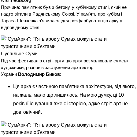
wikimedia.org
Причина: пам’ятник був з бетону, у
кубічному
стилі, який не
надто вітали в Радянському Союзі. У пам’ять про кубізм і
Тараса Шевченка з’явилася ідея розфарбувати цю арку у
відповідному стилі.
Суспільне Суми
Під час фестивалю стріт-арту цю арку розмалювали сумські
художники, розповів заслужений архітектор
України
Володимир Биков:
Ця арка є частиною пам’ятника архітектури, від якого,
на жаль, мало що лишилось. На мою думку, ці 10
років її існування вже є історією, адже стріт-арт не
довговічний.