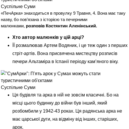
Суспільне Суми
«ПечАрка» знаходиться в провулку 9 Травня, 4. Вона має таку
назву, бо пов’язана з історією та печерними
малюнками,
розповів Костянтин Аленінський.
Хто автор малюнків у цій арці?
ЇЇ розмалював Артем Водяник, і це теж один з перших
стріт-артів. Вона присвячена мистецтву розписів
печери Альтаміра в Іспанії періоду кам’яного віку.
Суспільне Суми
Ця будівля та арка в ній не зовсім класичні. Бо на
місці цього будинку до війни був інший, який
розбомбили у 1942-43 роках. Ця радянська арка не
має царської дуги, на відміну від інших, старіших,
арок.