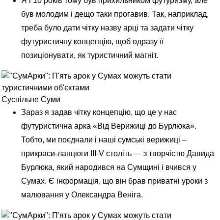
Я і 10 років тому був прихильником
футуризму
, але
був молодим і дещо таки прогавив. Так, наприклад,
треба було дати чітку назву арці та задати чітку
футуристичну концепцію, щоб одразу її
позиціонувати, як туристичний магніт.
Суспільне Суми
Зараз я задав чітку концепцію, що це у нас
футуристична арка «Від Верижиці до Бурлюка».
Тобто, ми поєднали і наші сумські верижиці –
прикраси-ланцюги III-V століть — з творчістю
Давида
Бурлюка
, який народився на Сумщині і вчився у
Сумах. Є інформація, що він брав приватні уроки з
малювання у Олександра Веніга.