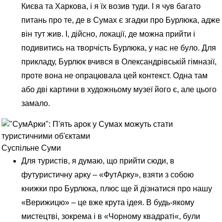
Києва та Харкова, і я їх возив туди. І я чув багато
питань про те, де в Сумах є згадки про Бурлюка, адже
він тут жив. І, дійсно, локації, де можна прийти і
подивитись на творчість Бурлюка, у нас не було. Для
прикладу, Бурлюк вчився в Олександрівській гімназії,
проте вона не опрацювала цей контекст. Одна там
або дві картини в художньому музеї його є, але цього
замало.
Суспільне Суми
Для туристів, я думаю, що прийти сюди, в
футуристичну арку – «ФутАрку», взяти з собою
книжки про Бурлюка, плюс ще й дізнатися про нашу
«Верижицю» – це вже крута ідея. В будь-якому
мистецтві, зокрема і в «
Чорному квадраті
«, були