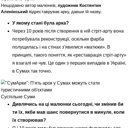
Нещодавно автор малюнків,
художник Костянтин
Аленінський
відреставрував арку, давши їй назву.
У якому стані була арка?
Через 10 років після створення в ній стріт-арту вона
потребувала реконструкції, оскільки фарба
полущилась і на стінах з’явилися «матюки». В
принципі, такого поняття, як «реставрація стріт-арту»
я взагалі не чув. Це один з перших випадків в Україні,
в Сумах так точно.
Суспільне Суми
Дивлячись на ці малюнки сьогодні, чи змінив би
ти їх, якби мав шанс повернутися в минуле, коли
їх створював?