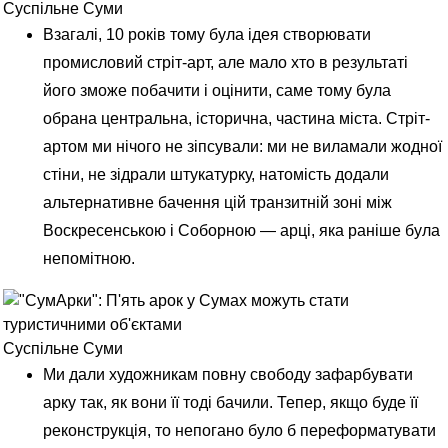
Суспільне Суми
Взагалі, 10 років тому була ідея створювати
промисловий стріт-арт, але мало хто в результаті
його зможе побачити і оцінити, саме тому була
обрана центральна, історична, частина міста. Стріт-
артом ми нічого не зіпсували: ми не виламали жодної
стіни, не зідрали штукатурку, натомість додали
альтернативне бачення цій транзитній зоні між
Воскресенською і Соборною — арці, яка раніше була
непомітною.
Суспільне Суми
Ми дали художникам повну свободу зафарбувати
арку так, як вони її тоді бачили. Тепер, якщо буде її
реконструкція, то непогано було б переформатувати