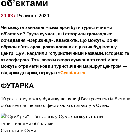
об’єктами
20:03 /
15 липня 2020
Чи можуть звичайні міські арки бути туристичними
об’єктами? Група сумчан, які створили громадське
об’єднання «
Верижиця
«, вважають, що можуть. Вони
обрали п’ять арок, розташованих в різних будівлях у
центрі Сум, наділили їх туристичними назвами, історією та
атмосферою. Тож, зовсім скоро сумчани та гості міста
можуть отримати новий туристичний маршрут центром —
від арки до арки, передає «
Суспільне»
.
ФУТАРКА
10 років тому арка у будинку на вулиці Воскресенській, 8 стала
об’єктом для першого фестивалю
стріт-арту
в Сумах.
Суспільне Суми