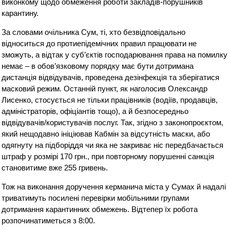
виконкому щодо обмеження роботи закладів-порушників
карантину.
За словами очільника Сум, ті, хто безвідповідально
відноситься до протиепідемічних правил працювати не
зможуть, а відтак у суб’єктів господарювання права на помилку
немає – в обов’язковому порядку має бути дотримана
дистанція відвідувачів, проведена дезінфекція та зберігатися
масковий режим. Останній пункт, як наголосив Олександр
Лисенко, стосується не тільки працівників (водіїв, продавців,
адміністраторів, офіціантів тощо), а й безпосередньо
відвідувачів/користувачів послуг. Так, згідно з законопроєктом,
який нещодавно ініціював Кабмін за відсутність маски, або
одягнуту на підборіддя чи яка не закриває ніс передбачається
штраф у розмірі 170 грн., при повторному порушенні санкція
становитиме вже 255 гривень.
Тож на виконання доручення керманича міста у Сумах й надалі
триватимуть посилені перевірки мобільними групами
дотримання карантинних обмежень. Відтепер їх робота
розпочинатиметься з 8:00.