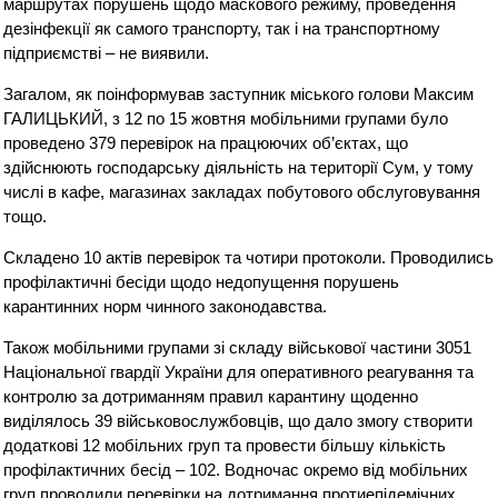
маршрутах порушень щодо маскового режиму, проведення
дезінфекції як самого транспорту, так і на транспортному
підприємстві – не виявили.
Загалом, як поінформував заступник міського голови Максим
ГАЛИЦЬКИЙ, з 12 по 15 жовтня мобільними групами було
проведено 379 перевірок на працюючих об’єктах, що
здійснюють господарську діяльність на території Сум, у тому
числі в кафе, магазинах закладах побутового обслуговування
тощо.
Складено 10 актів перевірок та чотири протоколи. Проводились
профілактичні бесіди щодо недопущення порушень
карантинних норм чинного законодавства.
Також мобільними групами зі складу військової частини 3051
Національної гвардії України для оперативного реагування та
контролю за дотриманням правил карантину щоденно
виділялось 39 військовослужбовців, що дало змогу створити
додаткові 12 мобільних груп та провести більшу кількість
профілактичних бесід – 102. Водночас окремо від мобільних
груп проводили перевірки на дотримання протиепідемічних