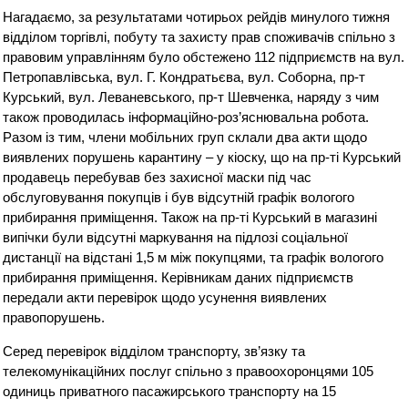
Нагадаємо, за результатами чотирьох рейдів минулого тижня
відділом торгівлі, побуту та захисту прав споживачів спільно з
правовим управлінням було обстежено 112 підприємств на вул.
Петропавлівська, вул. Г. Кондратьєва, вул. Соборна, пр-т
Курський, вул. Леваневського, пр-т Шевченка, наряду з чим
також проводилась інформаційно-роз’яснювальна робота.
Разом із тим, члени мобільних груп склали два акти щодо
виявлених порушень карантину – у кіоску, що на пр-ті Курський
продавець перебував без захисної маски під час
обслуговування покупців і був відсутній графік вологого
прибирання приміщення. Також на пр-ті Курський в магазині
випічки були відсутні маркування на підлозі соціальної
дистанції на відстані 1,5 м між покупцями, та графік вологого
прибирання приміщення. Керівникам даних підприємств
передали акти перевірок щодо усунення виявлених
правопорушень.
Серед перевірок відділом транспорту, зв’язку та
телекомунікаційних послуг спільно з правоохоронцями 105
одиниць приватного пасажирського транспорту на 15